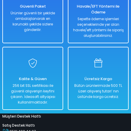
299,00 TL
Güvenli Paket
Havale/EFT Yöntemi ile
Ödeme
Ürünler güvenli bir şekilde
ambalajlanarak en
Sepette ödeme işlemleri
korunaklı şekilde sizlere
seçeneklerinde yer alan
Hızlı
Teslimat
gönderilir.
havele/eft yöntemi ile sipariş
oluşturabilirsiniz.
Sepete Ekle
4 lü Set Plaj El Küreği, Tırmık, Yengeç, Deniz Kalıpları
Kalite & Güven
Ücretsiz Kargo
%50
256 bit SSL sertifikası ile
Bütün ürünlerimizde 500 TL
598,00 TL
güvenli alışverişin keyfini
üzeri alışveriş tutarı’ nın
299,00 TL
çıkarın. İdeasoft altyapısı
üstünde kargo ücretsiz.
kullanılmaktadır.
Müşteri Destek Hattı
Hızlı
Teslimat
Satış Destek Hattı