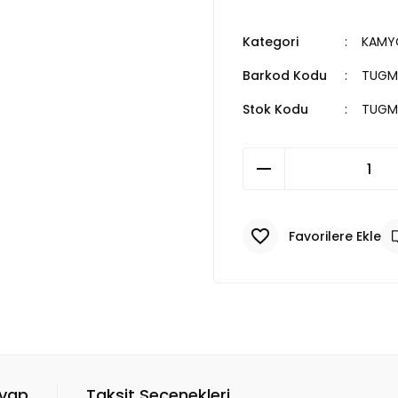
Kategori
KAMYO
Barkod Kodu
TUGM
Stok Kodu
TUGM
evap
Taksit Seçenekleri