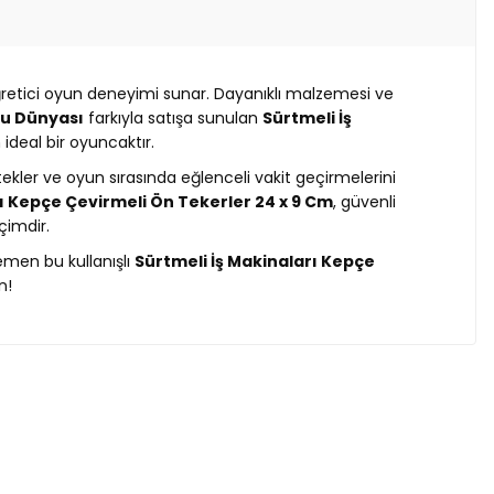
ğretici oyun deneyimi sunar. Dayanıklı malzemesi ve
Su Dünyası
farkıyla satışa sunulan
Sürtmeli İş
ideal bir oyuncaktır.
ekler ve oyun sırasında eğlenceli vakit geçirmelerini
rı Kepçe Çevirmeli Ön Tekerler 24 x 9 Cm
, güvenli
çimdir.
Hemen bu kullanışlı
Sürtmeli İş Makinaları Kepçe
n!