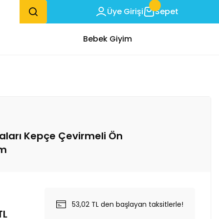
Üye Girişi
Sepet
Bebek Giyim
naları Kepçe Çevirmeli Ön
Cm
53,02 TL den başlayan taksitlerle!
TL