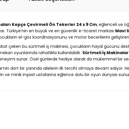
naları Kepçe Çevirmeli Ön Tekerler 24 x 9 Cm
, eğlenceli ve ö
ar. Türkiye’nin en büyük ve en güvenilir e-ticaret markası
Mavi 
çocukların el-göz koordinasyonunu ve motor becerilerini geliştiren 
ikkat çeken bu sürtmeli iş makinesi, çocukların hayal gücünü dest
mekan oyunlarında rahatlıkla kullanılabilir.
Sürtmeli İş Makinala
eneyimi sunar. Özel günlerde hediye olarak da mükemmel bir se
iye’nin dört bir yanında ailelerin ilk tercihi olmaya devam ediyor. 
n ve minik inşaat ustalarına eğlence dolu bir oyun dünyası sunu
Ürün hakkında henüz soru sorulmamış.
Bu ürüne ilk yorumu siz yapın!