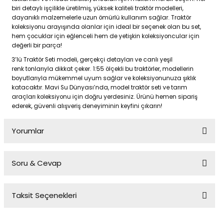
biri detaylı işçilikle üretilmiş, yüksek kaliteli traktör modelleri,
dayanıklı malzemelerle uzun ömürlü kullanım sağlar. Traktör
koleksiyonu arayışında olanlar için ideal bir seçenek olan bu set,
hem çocuklar için eğlenceli hem de yetişkin koleksiyoncular için
değerli bir parça!
3’lü Traktör Seti modeli, gerçekçi detayları ve canlı yeşil
renk tonlarıyla dikkat çeker. 1:55 ölçekli bu traktörler, modellerin
boyutlarıyla mükemmel uyum sağlar ve koleksiyonunuza şıklık
katacaktır. Mavi Su Dünyası’nda, model traktör seti ve tarım
araçları koleksiyonu için doğru yerdesiniz. Ürünü hemen sipariş
ederek, güvenli alışveriş deneyiminin keyfini çıkarın!
Yorumlar
Soru & Cevap
Bu ürüne ilk yorumu siz yapın!
Taksit Seçenekleri
Yorum Yaz
Ürün hakkında henüz soru sorulmamış.