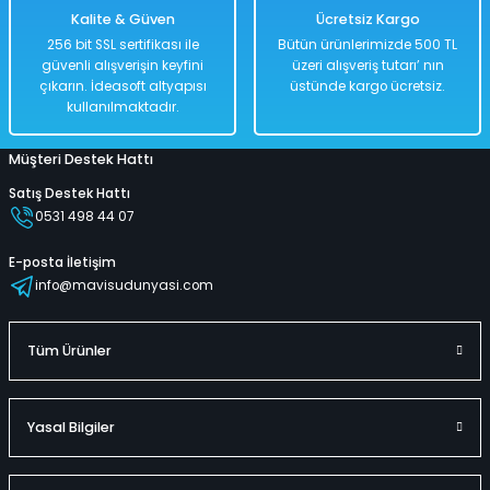
Kalite & Güven
Ücretsiz Kargo
%50
256 bit SSL sertifikası ile
Bütün ürünlerimizde 500 TL
2.038,00 TL
güvenli alışverişin keyfini
üzeri alışveriş tutarı’ nın
1.019,00 TL
çıkarın. İdeasoft altyapısı
üstünde kargo ücretsiz.
kullanılmaktadır.
Müşteri Destek Hattı
Hızlı
Kargo
Teslimat
Bedava
Satış Destek Hattı
0531 498 44 07
Sepete Ekle
E-posta İletişim
info@mavisudunyasi.com
Sürtmeli 4' lü Traktör Seti Renkgarenk Traktör
Tüm Ürünler
%50
1.598,00 TL
Yasal Bilgiler
799,00 TL