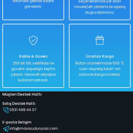
korunaklı şekilde sizlere
seçeneklerinde yer alan
Hızlı
Kargo
Teslimat
Bedava
gönderilir.
havele/eft yöntemi ile sipariş
oluşturabilirsiniz.
Sepete Ekle
Köpük Tabancası Pembe Renkli 14 Cm
Kalite & Güven
Ücretsiz Kargo
%50
256 bit SSL sertifikası ile
Bütün ürünlerimizde 500 TL
1.286,00 TL
güvenli alışverişin keyfini
üzeri alışveriş tutarı’ nın
643,00 TL
çıkarın. İdeasoft altyapısı
üstünde kargo ücretsiz.
kullanılmaktadır.
Müşteri Destek Hattı
Hızlı
Kargo
Teslimat
Bedava
Satış Destek Hattı
0531 498 44 07
Sepete Ekle
E-posta İletişim
info@mavisudunyasi.com