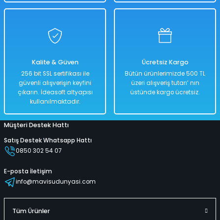
Uzaktan Kumandalı Helikopter 18 Cm Yeşil Renkli
Kalite & Güven
Ücretsiz Kargo
%50
256 bit SSL sertifikası ile
Bütün ürünlerimizde 500 TL
1.686,00 TL
güvenli alışverişin keyfini
üzeri alışveriş tutarı’ nın
843,00 TL
çıkarın. İdeasoft altyapısı
üstünde kargo ücretsiz.
kullanılmaktadır.
Müşteri Destek Hattı
Hızlı
Kargo
Teslimat
Bedava
Satış Destek Whatsapp Hattı
0850 302 54 07
Sepete Ekle
E-posta İletişim
info@mavisudunyasi.com
Uzaktan Kumandalı Helikopter 18 Cm Siyah Renkli
Tüm Ürünler