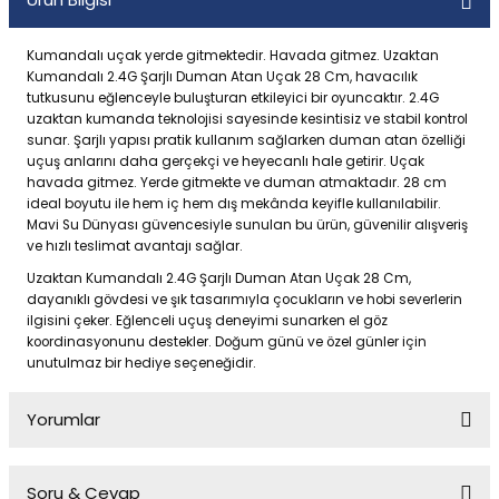
Kumandalı uçak yerde gitmektedir. Havada gitmez. Uzaktan
Kumandalı 2.4G Şarjlı Duman Atan Uçak 28 Cm, havacılık
tutkusunu eğlenceyle buluşturan etkileyici bir oyuncaktır. 2.4G
uzaktan kumanda teknolojisi sayesinde kesintisiz ve stabil kontrol
sunar. Şarjlı yapısı pratik kullanım sağlarken duman atan özelliği
uçuş anlarını daha gerçekçi ve heyecanlı hale getirir. Uçak
havada gitmez. Yerde gitmekte ve duman atmaktadır. 28 cm
ideal boyutu ile hem iç hem dış mekânda keyifle kullanılabilir.
Mavi Su Dünyası güvencesiyle sunulan bu ürün, güvenilir alışveriş
ve hızlı teslimat avantajı sağlar.
Uzaktan Kumandalı 2.4G Şarjlı Duman Atan Uçak 28 Cm,
dayanıklı gövdesi ve şık tasarımıyla çocukların ve hobi severlerin
ilgisini çeker. Eğlenceli uçuş deneyimi sunarken el göz
koordinasyonunu destekler. Doğum günü ve özel günler için
unutulmaz bir hediye seçeneğidir.
Yorumlar
Soru & Cevap