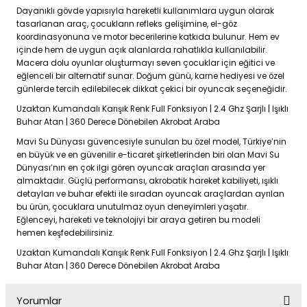
Dayanıklı gövde yapısıyla hareketli kullanımlara uygun olarak
tasarlanan araç, çocukların refleks gelişimine, el-göz
koordinasyonuna ve motor becerilerine katkıda bulunur. Hem ev
içinde hem de uygun açık alanlarda rahatlıkla kullanılabilir.
Macera dolu oyunlar oluşturmayı seven çocuklar için eğitici ve
eğlenceli bir alternatif sunar. Doğum günü, karne hediyesi ve özel
günlerde tercih edilebilecek dikkat çekici bir oyuncak seçeneğidir.
Uzaktan Kumandalı Karışık Renk Full Fonksiyon | 2.4 Ghz Şarjlı | Işıklı
Buhar Atan | 360 Derece Dönebilen Akrobat Araba
Mavi Su Dünyası güvencesiyle sunulan bu özel model, Türkiye’nin
en büyük ve en güvenilir e-ticaret şirketlerinden biri olan Mavi Su
Dünyası’nın en çok ilgi gören oyuncak araçları arasında yer
almaktadır. Güçlü performansı, akrobatik hareket kabiliyeti, ışıklı
detayları ve buhar efekti ile sıradan oyuncak araçlardan ayrılan
bu ürün, çocuklara unutulmaz oyun deneyimleri yaşatır.
Eğlenceyi, hareketi ve teknolojiyi bir araya getiren bu modeli
hemen keşfedebilirsiniz.
Uzaktan Kumandalı Karışık Renk Full Fonksiyon | 2.4 Ghz Şarjlı | Işıklı
Buhar Atan | 360 Derece Dönebilen Akrobat Araba
Yorumlar