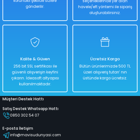
korunaklı şekilde sizlere
seçeneklerinde yer alan
Hızlı
Kargo
Teslimat
Bedava
gönderilir.
havele/eft yöntemi ile sipariş
oluşturabilirsiniz.
Sepete Ekle
Uzaktan Kumandalı Işıklı Akrobat Şarjlı Araba 15x12 Cm Kırmızı Renkli
Kalite & Güven
Ücretsiz Kargo
%50
256 bit SSL sertifikası ile
Bütün ürünlerimizde 500 TL
2.346,00 TL
güvenli alışverişin keyfini
üzeri alışveriş tutarı’ nın
1.173,00 TL
çıkarın. İdeasoft altyapısı
üstünde kargo ücretsiz.
kullanılmaktadır.
Müşteri Destek Hattı
Hızlı
Kargo
Teslimat
Bedava
Satış Destek Whatsapp Hattı
0850 302 54 07
Sepete Ekle
E-posta İletişim
info@mavisudunyasi.com