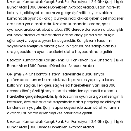
Uzaktan Kumandalı Karışık Renk Full Fonksiyon | 2.4 Ghz Şarjlı | Işıklı
Buhar Atan | 360 Derece Dönebilen Akrobat Araba, üstün hareket
kabiliyeti, etkileyici tasarımı ve gelişmiş özellikleriyle uzaktan
kumandalı oyuncak araç dünyasında dikkat çeken özel modeller
arasında yer almaktadır. Uzaktan kumandalı araba, şarjlı
oyuncak araba, akrobat araba, 360 derece dönebilen araba, ışıklı
oyuncak araba ve buhar atan araba arayışında olanlar için
eğlenceyi zirveye taşıyan bir seçenektir. Karışık renk tasarımı
sayesinde enerjik ve dikkat çekici bir görünüme sahip olan bu
araç, çocukların oyun saatlerini daha heyecanlı hale getirir.
Uzaktan Kumandalı Karışık Renk Full Fonksiyon | 2.4 Ghz Şarjlı | Işıklı
Buhar Atan | 360 Derece Dönebilen Akrobat Araba
Gelişmiş 2.4 Ghz kontrol sistemi sayesinde güçlü sinyal
performansı sunan bu model, hızlı tepki veren yapısıyla kolay
kullanım sağlar. İleri, geri, sağ ve sol hareketlerin yanı sıra 360
derece dönüş özelliği sayesinde birbirinden eğlenceli akrobatik
hareketler gerçekleştirebilir. Işıklı tasarımı oyunlara görsel zenginlik
katarken, özel buhar efekti sayesinde daha gerçekçi ve etkileyici
bir deneyim yaşatır. Şarjlı yapısı sayesinde uzun süreli kullanım
avantajı sunarak eğlenceyi kesintisiz hale getirir.
Uzaktan Kumandalı Karışık Renk Full Fonksiyon | 2.4 Ghz Şarjlı | Işıklı
Buhar Atan | 360 Derece Dönebilen Akrobat Araba