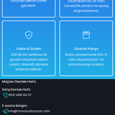
korunaklı şekilde sizlere
seçeneklerinde yer alan
Hızlı
Kargo
Teslimat
Bedava
gönderilir.
havele/eft yöntemi ile sipariş
oluşturabilirsiniz.
Sepete Ekle
Eğitici Çok Özellikli Kukuli Şarjlı Telefon 500 Farklı Sesli
Kalite & Güven
Ücretsiz Kargo
%50
256 bit SSL sertifikası ile
Bütün ürünlerimizde 500 TL
1.598,00 TL
güvenli alışverişin keyfini
üzeri alışveriş tutarı’ nın
799,00 TL
çıkarın. İdeasoft altyapısı
üstünde kargo ücretsiz.
kullanılmaktadır.
Müşteri Destek Hattı
Hızlı
Kargo
Teslimat
Bedava
Satış Destek Hattı
0531 498 44 07
Sepete Ekle
E-posta İletişim
info@mavisudunyasi.com