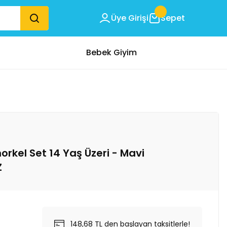
Üye Girişi
Sepet
Bebek Giyim
rkel Set 14 Yaş Üzeri - Mavi
Z
148,68 TL den başlayan taksitlerle!