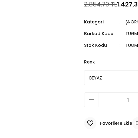
2.854,70 TL
1.427,3
Kategori
ŞNORK
Barkod Kodu
TUGM
Stok Kodu
TUGM
Renk