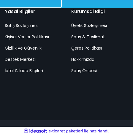
Yasal Bilgiler
Kurumsal Bilgi
Satış Sözleşmesi
Üyelik Sözleşmesi
et Mavi Renk 14 Yaş+
Şnorkel Set Sarı Renk 14 Yaş+
Kişisel Veriler Politikası
Satış & Teslimat
Gizlilik ve Güvenlik
Çerez Politikası
%50
TL
Destek Merkezi
1.018,00 TL
Hakkımızda
TL
509,00 TL
İptal & İade Bilgileri
Satış Öncesi
argo
Hızlı
Kargo
dava
Teslimat
Bedava
ile
ideasoft
e-