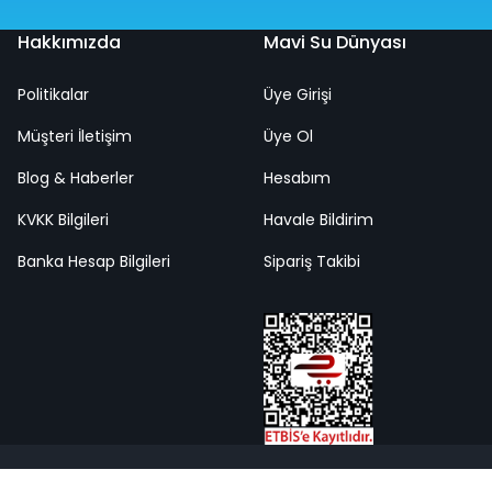
Hakkımızda
Mavi Su Dünyası
Politikalar
Üye Girişi
Şnorkel Set Yeşil Renk 14 Yaş+
Müşteri İletişim
Üye Ol
Blog & Haberler
Hesabım
%50
KVKK Bilgileri
1.018,00 TL
Havale Bildirim
509,00 TL
Banka Hesap Bilgileri
Sipariş Takibi
Hızlı
Kargo
Teslimat
Bedava
YENI