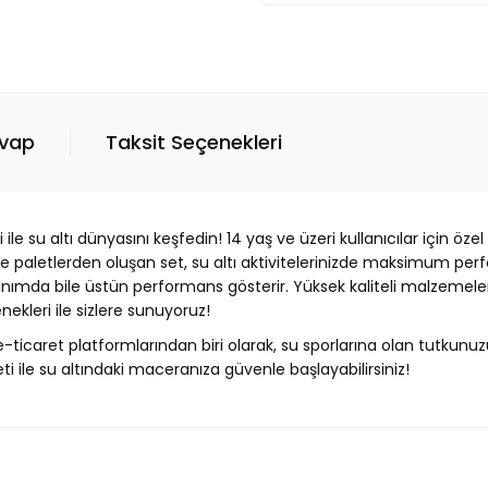
evap
Taksit Seçenekleri
 su altı dünyasını keşfedin! 14 yaş ve üzeri kullanıcılar için özel
e ve paletlerden oluşan set, su altı aktivitelerinizde maksimum per
lanımda bile üstün performans gösterir. Yüksek kaliteli malzemele
kleri ile sizlere sunuyoruz!
e-ticaret platformlarından biri olarak, su sporlarına olan tutkunu
i ile su altındaki maceranıza güvenle başlayabilirsiniz!