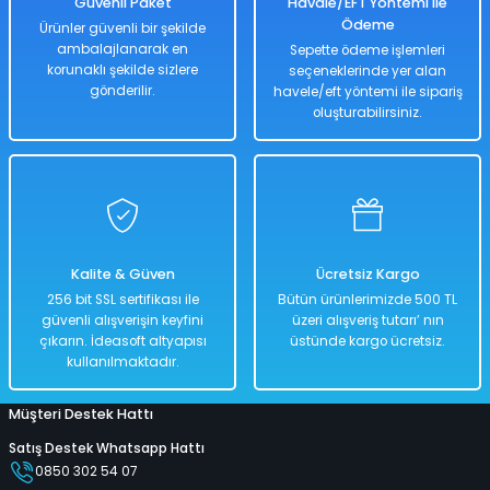
Güvenli Paket
Havale/EFT Yöntemi ile
Ödeme
Ürünler güvenli bir şekilde
ambalajlanarak en
Sepette ödeme işlemleri
korunaklı şekilde sizlere
seçeneklerinde yer alan
Hızlı
Kargo
Teslimat
Bedava
gönderilir.
havele/eft yöntemi ile sipariş
oluşturabilirsiniz.
Sepete Ekle
Yılbaşı Süsü 30' lu 10 Cm Karışık 30 Adet Set
Kalite & Güven
Ücretsiz Kargo
%50
256 bit SSL sertifikası ile
Bütün ürünlerimizde 500 TL
1.058,00 TL
güvenli alışverişin keyfini
üzeri alışveriş tutarı’ nın
529,00 TL
çıkarın. İdeasoft altyapısı
üstünde kargo ücretsiz.
kullanılmaktadır.
Müşteri Destek Hattı
Hızlı
Kargo
Teslimat
Bedava
Satış Destek Whatsapp Hattı
0850 302 54 07
Sepete Ekle