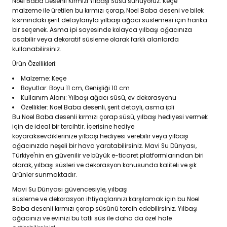
Noel Baba Desenli Kırmızı Yılbaşı Süsü sunuyoruz. Keçe
malzeme ile üretilen bu kırmızı çorap, Noel Baba deseni ve bilek
kısmındaki şerit detaylarıyla yılbaşı ağacı süslemesi için harika
bir seçenek. Asma ipi sayesinde kolayca yılbaşı ağacınıza
asabilir veya dekoratif süsleme olarak farklı alanlarda
kullanabilirsiniz.
Ürün Özellikleri:
Malzeme: Keçe
Boyutlar: Boyu 11 cm, Genişliği 10 cm
Kullanım Alanı: Yılbaşı ağacı süsü, ev dekorasyonu
Özellikler: Noel Baba desenli, şerit detaylı, asma ipli
Bu Noel Baba desenli kırmızı çorap süsü, yılbaşı hediyesi vermek
için de ideal bir tercihtir. İçerisine hediye
koyaraksevdiklerinize yılbaşı hediyesi verebilir veya yılbaşı
ağacınızda neşeli bir hava yaratabilirsiniz. Mavi Su Dünyası,
Türkiye'nin en güvenilir ve büyük e-ticaret platformlarından biri
olarak, yılbaşı süsleri ve dekorasyon konusunda kaliteli ve şık
ürünler sunmaktadır.
Mavi Su Dünyası güvencesiyle, yılbaşı
süsleme ve dekorasyon ihtiyaçlarınızı karşılamak için bu Noel
Baba desenli kırmızı çorap süsünü tercih edebilirsiniz. Yılbaşı
ağacınızı ve evinizi bu tatlı süs ile daha da özel hale