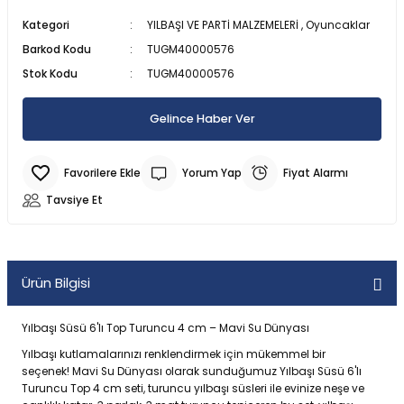
SU ALTI BIÇAĞI
CAN YELEKLERİ
PİLLİ ÇARPIŞAN DÖNEN ARABALAR
MODEL MANKEN BEBEKLER
MANYETİK BLOKLAR
TOMBALA
ŞİRİNLER OYUN SETLERİ
PALETLER
300 PARÇA PUZZLE
Kategori
YILBAŞI VE PARTİ MALZEMELERİ
,
Oyuncaklar
Barkod Kodu
TUGM40000576
 ŞORTLARI
 VE KILIÇLAR
SU ALTI FENERİ
DENİZ TOPU
SOPALI OYUNCAKLAR
OYUN HALISI
OYUN HAMURU VE SİLİME
SPİDERMAN OYUN SETLERİ
SALINCAK
3D PUZZLE
Stok Kodu
TUGM40000576
 & HASIRLAR
YUNCAKLARI
SU ALTI KEŞİF EKİPMANLARI
DENİZ YATAKLARI
SÜRTMELİ ARABALAR
PORSELEN BEBEKLER
TETRİS
SU OYUN SETLERİ
SCOOTER PATEN VE KAYKAY
50 PARÇA PUZZLE
Gelince Haber Ver
CULARI
LAR
TEK MASKE DALIŞ GÖZLÜĞÜ
HAVUZLAR
UÇAK - HELİKOPTER VE DRONE
UYKU ARKADAŞI
YAZI TAHTASI - ABAKÜSLÜ
YEMEK OYUN SETLERİ
500 PARÇA PUZZLE
Yorum Yap
Fiyat Alarmı
KSESUARLARI
ZIPKIN EKİPMANLARI
PLAJ OYUNCAKLARI
ZEKA KÜPÜ
ÇOCUK PUZZLE VE YAPBOZLAR
Tavsiye Et
ERİ
ZIPKINLAR
POMPA
Ürün Bilgisi
Tİ MALZEMELERİ
Yılbaşı Süsü 6'lı Top Turuncu 4 cm – Mavi Su Dünyası
Yılbaşı kutlamalarınızı renklendirmek için mükemmel bir
seçenek! Mavi Su Dünyası olarak sunduğumuz Yılbaşı Süsü 6'lı
Turuncu Top 4 cm seti, turuncu yılbaşı süsleri ile evinize neşe ve