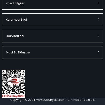
Yasal Bilgiler
329,00 TL
Kurumsal Bilgi
Hızlı
Teslimat
Sepete Ekle
Hakkımızda
Mavi Su Dünyası
Yılbaşı Süsü 4' lü 10 Cm Çam Ağacı Seti
%49
660,00 TL
339,00 TL
Hızlı
Copyright © 2024 Mavisudunyasi.com Tüm hakları saklıdır.
Teslimat