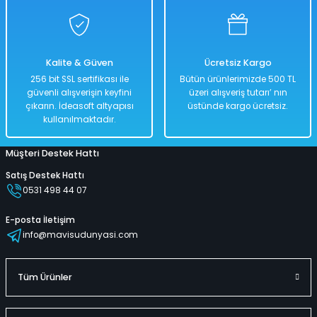
Yılbaşı Süsü 30' lu 10 Cm Karışık 30 Adet Set
Kalite & Güven
Ücretsiz Kargo
%50
256 bit SSL sertifikası ile
Bütün ürünlerimizde 500 TL
1.058,00 TL
güvenli alışverişin keyfini
üzeri alışveriş tutarı’ nın
529,00 TL
çıkarın. İdeasoft altyapısı
üstünde kargo ücretsiz.
kullanılmaktadır.
Müşteri Destek Hattı
Hızlı
Kargo
Teslimat
Bedava
Satış Destek Hattı
0531 498 44 07
Sepete Ekle
E-posta İletişim
info@mavisudunyasi.com
Yılbaşı Süsü 12' li 10 Cm Karışık 12 Adet Set
Tüm Ürünler
%50
660,00 TL