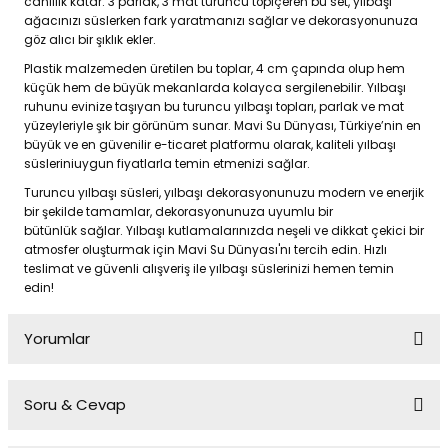
canlılık katar. 3 parlak, 3 mat turuncu topiçeren bu set, yılbaşı
ağacınızı süslerken fark yaratmanızı sağlar ve dekorasyonunuza
göz alıcı bir şıklık ekler.
Plastik malzemeden üretilen bu toplar, 4 cm çapında olup hem
küçük hem de büyük mekanlarda kolayca sergilenebilir. Yılbaşı
ruhunu evinize taşıyan bu turuncu yılbaşı topları, parlak ve mat
yüzeyleriyle şık bir görünüm sunar. Mavi Su Dünyası, Türkiye’nin en
büyük ve en güvenilir e-ticaret platformu olarak, kaliteli yılbaşı
süsleriniuygun fiyatlarla temin etmenizi sağlar.
Turuncu yılbaşı süsleri, yılbaşı dekorasyonunuzu modern ve enerjik
bir şekilde tamamlar, dekorasyonunuza uyumlu bir
bütünlük sağlar. Yılbaşı kutlamalarınızda neşeli ve dikkat çekici bir
atmosfer oluşturmak için Mavi Su Dünyası'nı tercih edin. Hızlı
teslimat ve güvenli alışveriş ile yılbaşı süslerinizi hemen temin
edin!
Yorumlar
Soru & Cevap
Bu ürüne ilk yorumu siz yapın!