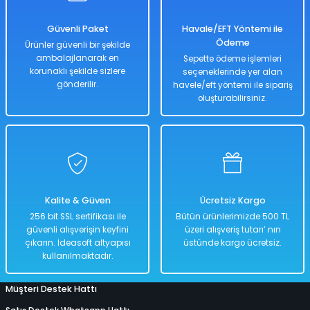
SU ALTI BIÇAĞI
CAN YELEKLERİ
PİLLİ ÇARPIŞAN DÖNEN ARABALAR
MODEL MANKEN BEBEKLER
MANYETİK BLOKLAR
TOMBALA
ŞİRİNLER OYUN SETLERİ
PALETLER
300 PARÇA PUZZLE
Güvenli Paket
Havale/EFT Yöntemi ile
Ödeme
Ürünler güvenli bir şekilde
 ŞORTLARI
 VE KILIÇLAR
SU ALTI FENERİ
DENİZ TOPU
SOPALI OYUNCAKLAR
OYUN HALISI
OYUN HAMURU VE SİLİME
SPİDERMAN OYUN SETLERİ
SALINCAK
3D PUZZLE
ambalajlanarak en
Sepette ödeme işlemleri
korunaklı şekilde sizlere
seçeneklerinde yer alan
 & HASIRLAR
YUNCAKLARI
SU ALTI KEŞİF EKİPMANLARI
DENİZ YATAKLARI
SÜRTMELİ ARABALAR
PORSELEN BEBEKLER
TETRİS
SU OYUN SETLERİ
SCOOTER PATEN VE KAYKAY
50 PARÇA PUZZLE
gönderilir.
havele/eft yöntemi ile sipariş
oluşturabilirsiniz.
CULARI
LAR
TEK MASKE DALIŞ GÖZLÜĞÜ
HAVUZLAR
UÇAK - HELİKOPTER VE DRONE
UYKU ARKADAŞI
YAZI TAHTASI - ABAKÜSLÜ
YEMEK OYUN SETLERİ
500 PARÇA PUZZLE
KSESUARLARI
ZIPKIN EKİPMANLARI
PLAJ OYUNCAKLARI
ZEKA KÜPÜ
ÇOCUK PUZZLE VE YAPBOZLAR
ERİ
ZIPKINLAR
POMPA
Kalite & Güven
Ücretsiz Kargo
256 bit SSL sertifikası ile
Bütün ürünlerimizde 500 TL
Tİ MALZEMELERİ
güvenli alışverişin keyfini
üzeri alışveriş tutarı’ nın
çıkarın. İdeasoft altyapısı
üstünde kargo ücretsiz.
kullanılmaktadır.
Müşteri Destek Hattı