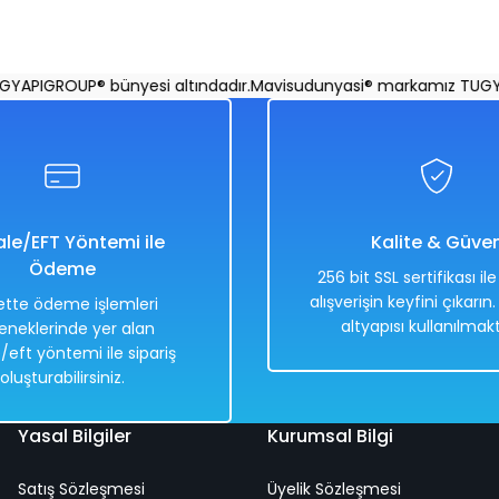
APIGROUP® bünyesi altındadır.
Mavisudunyasi® markamız TUGYAP
le/EFT Yöntemi ile
Kalite & Güve
Ödeme
256 bit SSL sertifikası il
alışverişin keyfini çıkarın
tte ödeme işlemleri
altyapısı kullanılmakt
eneklerinde yer alan
/eft yöntemi ile sipariş
oluşturabilirsiniz.
Yasal Bilgiler
Kurumsal Bilgi
Satış Sözleşmesi
Üyelik Sözleşmesi