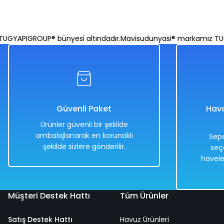
GYAPIGROUP® bünyesi altındadır.
Mavisudunyasi® markamız TUGY
Güvenli Paket
Hava
Ürünler güvenli bir şekilde
ambalajlanarak en korunaklı
Sepe
şekilde sizlere gönderilir.
seç
havele
Müşteri Destek Hattı
Tüm Ürünler
Satış Destek Hattı
Havuz Ürünleri