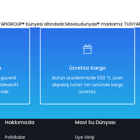
IGROUP® bünyesi altındadır.
Mavisudunyasi® markamız TUGYAPIGR
n
Ücretsiz Kargo
e güvenli
Bütün ürünlerimizde 500 TL üzeri
. İdeasoft
alışveriş tutarı’ nın üstünde kargo
adır.
ücretsiz.
Hakkımızda
Mavi Su Dünyası
Politikalar
Üye Girişi