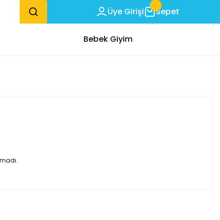
Üye Girişi
Sepet
Bebek Giyim
amadı.