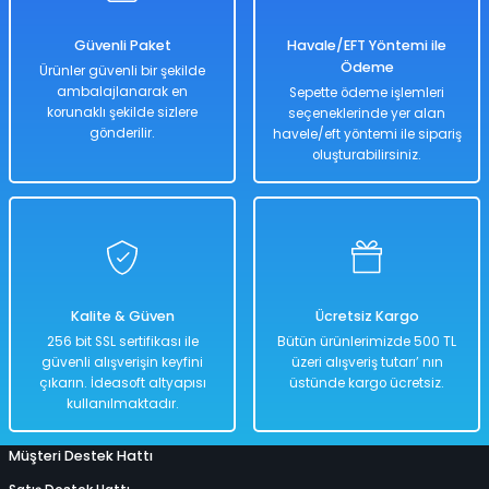
SU ALTI BIÇAĞI
CAN YELEKLERİ
PİLLİ ÇARPIŞAN DÖNEN ARABALAR
MODEL MANKEN BEBEKLER
MANYETİK BLOKLAR
TOMBALA
ŞİRİNLER OYUN SETLERİ
PALETLER
300 PARÇA PUZZLE
Güvenli Paket
Havale/EFT Yöntemi ile
Ödeme
Ürünler güvenli bir şekilde
 ŞORTLARI
 VE KILIÇLAR
SU ALTI FENERİ
DENİZ TOPU
SOPALI OYUNCAKLAR
OYUN HALISI
OYUN HAMURU VE SİLİME
SPİDERMAN OYUN SETLERİ
SALINCAK
3D PUZZLE
ambalajlanarak en
Sepette ödeme işlemleri
korunaklı şekilde sizlere
seçeneklerinde yer alan
 & HASIRLAR
YUNCAKLARI
SU ALTI KEŞİF EKİPMANLARI
DENİZ YATAKLARI
SÜRTMELİ ARABALAR
PORSELEN BEBEKLER
TETRİS
SU OYUN SETLERİ
SCOOTER PATEN VE KAYKAY
50 PARÇA PUZZLE
gönderilir.
havele/eft yöntemi ile sipariş
oluşturabilirsiniz.
CULARI
LAR
TEK MASKE DALIŞ GÖZLÜĞÜ
HAVUZLAR
UÇAK - HELİKOPTER VE DRONE
UYKU ARKADAŞI
YAZI TAHTASI - ABAKÜSLÜ
YEMEK OYUN SETLERİ
500 PARÇA PUZZLE
KSESUARLARI
ZIPKIN EKİPMANLARI
PLAJ OYUNCAKLARI
ZEKA KÜPÜ
ÇOCUK PUZZLE VE YAPBOZLAR
ERİ
ZIPKINLAR
POMPA
Kalite & Güven
Ücretsiz Kargo
256 bit SSL sertifikası ile
Bütün ürünlerimizde 500 TL
Tİ MALZEMELERİ
güvenli alışverişin keyfini
üzeri alışveriş tutarı’ nın
çıkarın. İdeasoft altyapısı
üstünde kargo ücretsiz.
kullanılmaktadır.
Müşteri Destek Hattı