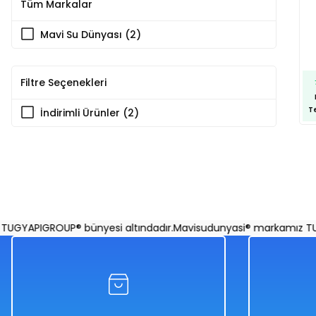
Tüm Markalar
Mavi Su Dünyası (2)
Filtre Seçenekleri
T
İndirimli Ürünler (2)
GYAPIGROUP® bünyesi altındadır.
Mavisudunyasi® markamız TUGY