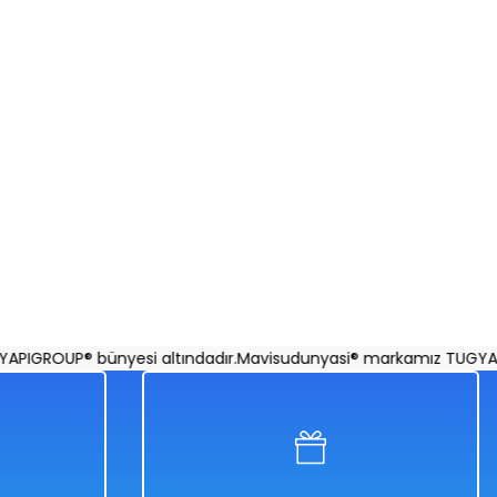
IGROUP® bünyesi altındadır.
Mavisudunyasi® markamız TUGYAPIG