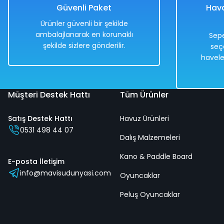
Güvenli Paket
Hava
Ürünler güvenli bir şekilde
ambalajlanarak en korunaklı
Sepe
şekilde sizlere gönderilir.
seç
havele
Müşteri Destek Hattı
Tüm Ürünler
Satış Destek Hattı
Havuz Ürünleri
0531 498 44 07
Dalış Malzemeleri
Kano & Paddle Board
E-posta İletişim
info@mavisudunyasi.com
Oyuncaklar
Peluş Oyuncaklar