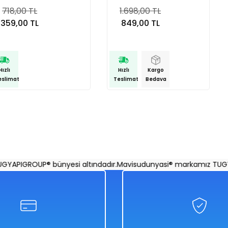
718,00 TL
1.698,00 TL
359,00 TL
849,00 TL
Hızlı
Hızlı
Kargo
eslimat
Teslimat
Bedava
APIGROUP® bünyesi altındadır.
Mavisudunyasi® markamız TUGYAP