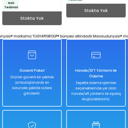
Hızlı
Teslimat
Stokta Yok
Stokta Yok
asi® markamız TUGYAPIGROUP® bünyesi altındadır.
Mavisudunyasi® marka
Güvenli Paket
Havale/EFT Yöntemi ile
Ödeme
Ürünler güvenli bir şekilde
ambalajlanarak en
Sepette ödeme işlemleri
korunaklı şekilde sizlere
seçeneklerinde yer alan
gönderilir.
havele/eft yöntemi ile sipariş
oluşturabilirsiniz.