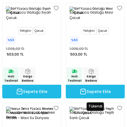
Sörf Yüzücü Gözlüğü Siyah
Sörf Yüzücü Gözlüğü Mavi
Çocuk
Çocuk
Yetişkin
Çocuk
Yetişkin
Çocuk
%50
%50
1.006,00 TL
1.006,00 TL
503,00 TL
503,00 TL
Hızlı
Kargo
Hızlı
Kargo
Teslimat
Bedava
Teslimat
Bedava
Sepete Ekle
Sepete Ekle
Tükendi
Havuz Deniz Yüzücü Maskesi
Sörf Yüzücü Gözlüğü Yeşilli
Maske - Mavi Su Dünyası
Sarılı Çocuk
Pembe