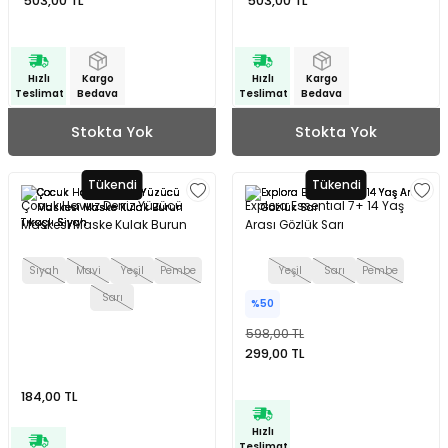
503,00 TL
503,00 TL
Hızlı
Kargo
Hızlı
Kargo
Teslimat
Bedava
Teslimat
Bedava
Stokta Yok
Stokta Yok
Tükendi
Tükendi
Çocuk Havuz Deniz Yüzücü
Explora Essentıal 7+ 14 Yaş
Maskesi Maske Kulak Burun
Arası Gözlük Sarı
Tıkaçlı Siyah
Siyah
Mavi
Yeşil
Pembe
Yeşil
Sarı
Pembe
Sarı
%50
598,00 TL
299,00 TL
184,00 TL
Hızlı
Teslimat