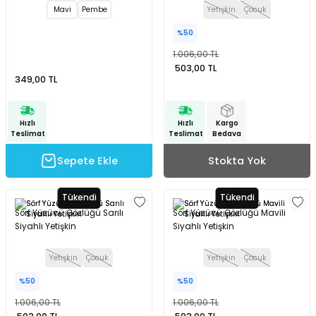
Mavi
Pembe
Yetişkin
Çocuk
%50
1.006,00 TL
503,00 TL
349,00 TL
Hızlı
Hızlı
Kargo
Teslimat
Teslimat
Bedava
Sepete Ekle
Stokta Yok
Tükendi
Tükendi
Sörf Yüzücü Gözlüğü Sarılı
Sörf Yüzücü Gözlüğü Mavili
Siyahlı Yetişkin
Siyahlı Yetişkin
Yetişkin
Çocuk
Yetişkin
Çocuk
%50
%50
1.006,00 TL
1.006,00 TL