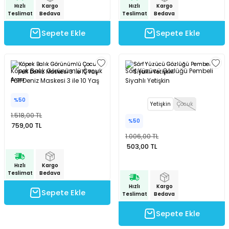
Hızlı
Kargo
Hızlı
Kargo
Teslimat
Bedava
Teslimat
Bedava
Sepete Ekle
Sepete Ekle
Köpek Balık Görünümlü Çocuk
Sörf Yüzücü Gözlüğü Pembeli
Full Deniz Maskesi 3 ile 10 Yaş
Siyahlı Yetişkin
Arası
%50
Yetişkin
Çocuk
1.518,00 TL
%50
759,00 TL
1.006,00 TL
503,00 TL
Hızlı
Kargo
Teslimat
Bedava
Hızlı
Kargo
Sepete Ekle
Teslimat
Bedava
Sepete Ekle