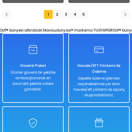
1
2
3
4
5
 bünyesi altındadır.
Mavisudunyasi® markamız TUGYAPIGROUP® bünyesi a
Güvenli Paket
Havale/EFT Yöntemi ile
Ödeme
Ürünler güvenli bir şekilde
ambalajlanarak en
Sepette ödeme işlemleri
korunaklı şekilde sizlere
seçeneklerinde yer alan
gönderilir.
havele/eft yöntemi ile sipariş
oluşturabilirsiniz.