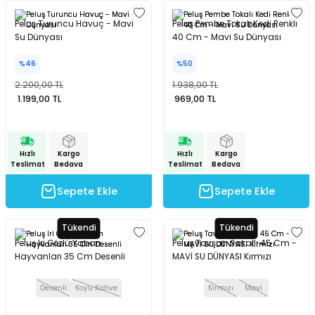
Peluş Turuncu Havuç - Mavi
Peluş Pembe Tokalı Kedi Renkli
Su Dünyası
40 Cm - Mavi Su Dünyası
%46
%50
2.200,00 TL
1.938,00 TL
1.199,00 TL
969,00 TL
Hızlı
Kargo
Hızlı
Kargo
Teslimat
Bedava
Teslimat
Bedava
Sepete Ekle
Sepete Ekle
Tükendi
Tükendi
Peluş Iri Gözlü Yaban
Peluş Tavşan Sakallı 45 Cm -
Hayvanları 35 Cm Desenli
MAVİ SU DÜNYASI Kırmızı
Desenli
Koyu Kahve
Kırmızı
Mavi