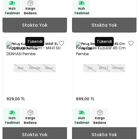
Hızlı
Kargo
Hızlı
Teslimat
Bedava
Teslimat
Stokta Yok
Stokta Yok
Tükendi
Tükendi
Peluş Kuala 45 Cm - MAVİ SU
Peluş Renkli Kuzular 45 Cm
DÜNYASI Pembe
Pembe
Mor
Pembe
Mavi
Gri
BEYAZ
Pembe
929,00 TL
699,00 TL
Hızlı
Kargo
Hızlı
Kargo
Teslimat
Bedava
Teslimat
Bedava
Stokta Yok
Stokta Yok