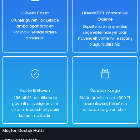
SU ALTI BIÇAĞI
CAN YELEKLERİ
PİLLİ ÇARPIŞAN DÖNEN ARABALAR
MODEL MANKEN BEBEKLER
MANYETİK BLOKLAR
TOMBALA
ŞİRİNLER OYUN SETLERİ
PALETLER
300 PARÇA PUZZLE
Güvenli Paket
Havale/EFT Yöntemi ile
Ödeme
Ürünler güvenli bir şekilde
 ŞORTLARI
 VE KILIÇLAR
SU ALTI FENERİ
DENİZ TOPU
SOPALI OYUNCAKLAR
OYUN HALISI
OYUN HAMURU VE SİLİME
SPİDERMAN OYUN SETLERİ
SALINCAK
3D PUZZLE
ambalajlanarak en
Sepette ödeme işlemleri
korunaklı şekilde sizlere
seçeneklerinde yer alan
 & HASIRLAR
YUNCAKLARI
SU ALTI KEŞİF EKİPMANLARI
DENİZ YATAKLARI
SÜRTMELİ ARABALAR
PORSELEN BEBEKLER
TETRİS
SU OYUN SETLERİ
SCOOTER PATEN VE KAYKAY
50 PARÇA PUZZLE
gönderilir.
havele/eft yöntemi ile sipariş
oluşturabilirsiniz.
CULARI
LAR
TEK MASKE DALIŞ GÖZLÜĞÜ
HAVUZLAR
UÇAK - HELİKOPTER VE DRONE
UYKU ARKADAŞI
YAZI TAHTASI - ABAKÜSLÜ
YEMEK OYUN SETLERİ
500 PARÇA PUZZLE
KSESUARLARI
ZIPKIN EKİPMANLARI
PLAJ OYUNCAKLARI
ZEKA KÜPÜ
ÇOCUK PUZZLE VE YAPBOZLAR
ERİ
ZIPKINLAR
POMPA
Kalite & Güven
Ücretsiz Kargo
256 bit SSL sertifikası ile
Bütün ürünlerimizde 500 TL
Tİ MALZEMELERİ
güvenli alışverişin keyfini
üzeri alışveriş tutarı’ nın
çıkarın. İdeasoft altyapısı
üstünde kargo ücretsiz.
kullanılmaktadır.
Müşteri Destek Hattı