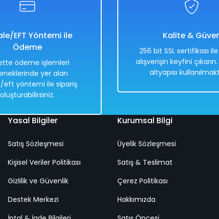
3.658,00 TL
1.829,00 TL
le/EFT Yöntemi ile
Kalite & Güve
Ödeme
256 bit SSL sertifikası il
alışverişin keyfini çıkarın
tte ödeme işlemleri
altyapısı kullanılmakt
eneklerinde yer alan
Hızlı
Kargo
/eft yöntemi ile sipariş
Teslimat
Bedava
oluşturabilirsiniz.
Yasal Bilgiler
Kurumsal Bilgi
Satış Sözleşmesi
Üyelik Sözleşmesi
3+ Yaş Pro Scooter Açık Pembe Işıklı 50 Kg Taşıma Kapasiteli
Kişisel Veriler Politikası
Satış & Teslimat
Gizlilik ve Güvenlik
Çerez Politikası
%50
Destek Merkezi
3.658,00 TL
Hakkımızda
1.829,00 TL
İptal & İade Bilgileri
Satış Öncesi