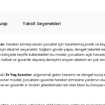
evap
Taksit Seçenekleri
ter
, hareket etmeyi seven çocuklar için tasarlanmış pratik ve key
 için ideal bir seçenektir. Sağlam gövde yapısı, dengeli tekerlek 
ya bahçede keyifle kullanılabilen bu model, çocukların açık havad
liteli ve güvenilir alışveriş deneyimi arayan ailelerin en çok terc
ayan
3+ Yaş Scooter
, ergonomik gidon tasarımı ve dengeli sürüş s
ooter modeli, çocukların güvenle hareket etmesine yardımcı olur.
yük ve en güvenilir e-ticaret şirketlerinden biri olan Mavi Su Düny