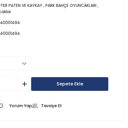
ER PATEN VE KAYKAY
,
PARK BAHÇE OYUNCAKLARI
,
aklar
40001494
40001494
Sepete Ekle
Yorum Yap
Tavsiye Et