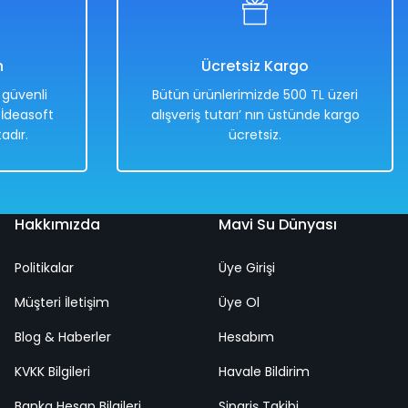
n
Ücretsiz Kargo
e güvenli
Bütün ürünlerimizde 500 TL üzeri
. İdeasoft
alışveriş tutarı’ nın üstünde kargo
adır.
ücretsiz.
Hakkımızda
Mavi Su Dünyası
Politikalar
Üye Girişi
Müşteri İletişim
Üye Ol
Blog & Haberler
Hesabım
KVKK Bilgileri
Havale Bildirim
Banka Hesap Bilgileri
Sipariş Takibi