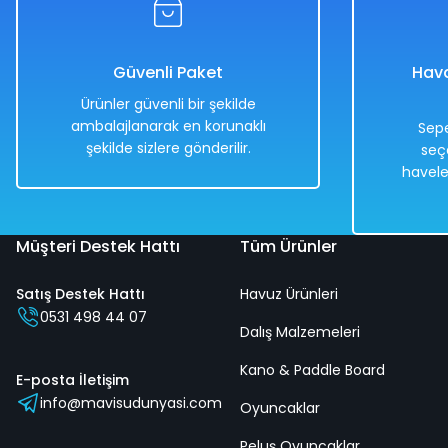
3.658,00 TL
1.829,00 TL
Güvenli Paket
Hava
Ürünler güvenli bir şekilde
ambalajlanarak en korunaklı
Sepe
şekilde sizlere gönderilir.
seç
Hızlı
Kargo
havele
Teslimat
Bedava
Müşteri Destek Hattı
Tüm Ürünler
Satış Destek Hattı
Havuz Ürünleri
3+ Yaş Pro Scooter Sarı Işıklı 50 Kg Taşıma Kapasiteli
0531 498 44 07
Dalış Malzemeleri
Kano & Paddle Board
%50
E-posta İletişim
info@mavisudunyasi.com
3.658,00 TL
Oyuncaklar
1.829,00 TL
Peluş Oyuncaklar