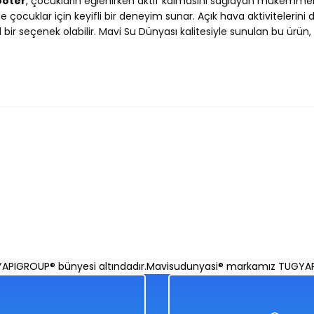
ooter
, çocukların eğlenirken aktif kalmasını sağlayan mükemmel 
nde çocuklar için keyifli bir deneyim sunar. Açık hava aktiviteler
l bir seçenek olabilir. Mavi Su Dünyası kalitesiyle sunulan bu ürün,
Ürün hakkında henüz soru sorulmamış.
Bu ürüne ilk yorumu siz yapın!
Yorum Yaz
Soru Sor
3+ Yaş Pro Scooter Turkuaz Işıklı 50 Kg Taşıma Kapasite
ROUP® bünyesi altındadır.
Mavisudunyasi® markamız TUGYAPIGRO
%50