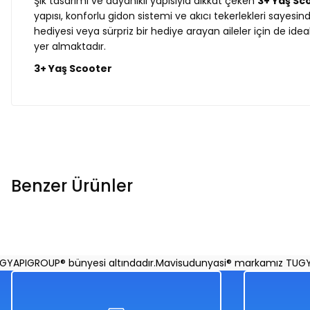
Şık tasarımı ve dayanıklı yapısıyla dikkat çeken
3+ Yaş Sc
yapısı, konforlu gidon sistemi ve akıcı tekerlekleri sayesi
hediyesi veya sürpriz bir hediye arayan aileler için de idea
yer almaktadır.
3+ Yaş Scooter
Benzer Ürünler
3+ Yaş Pro Scooter Turuncu Işıklı 50 Kg Taşıma Kapasiteli
IGROUP® bünyesi altındadır.
Mavisudunyasi® markamız TUGYAPIG
%50