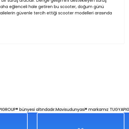
bir sürüş aracıdır. Denge gelişimini destekleyen sürüş
ini daha eğlenceli hale getiren bu scooter, doğum günü
 ailelerin güvenle tercih ettiği scooter modelleri arasında
li
UP® bünyesi altındadır.
Mavisudunyasi® markamız TUGYAPIGROUP