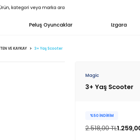
Peluş Oyuncaklar
Izgara
TEN VE KAYKAY
3+ Yaş Scooter
Magic
3+ Yaş Scooter
%50 İNDİRİM
2.518,00 TL
1.259,0