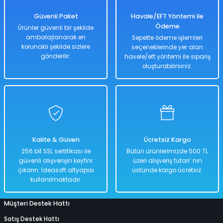
429,00 TL
Güvenli Paket
Havale/EFT Yöntemi ile
Ödeme
Ürünler güvenli bir şekilde
ambalajlanarak en
Sepette ödeme işlemleri
korunaklı şekilde sizlere
seçeneklerinde yer alan
Hızlı
Teslimat
gönderilir.
havele/eft yöntemi ile sipariş
oluşturabilirsiniz.
Sepete Ekle
Transformers Puzzle 200 Parça
Niloya Puzzle 60 Parça
Kalite & Güven
Ücretsiz Kargo
%50
%50
256 bit SSL sertifikası ile
Bütün ürünlerimizde 500 TL
858,00 TL
1.400,00 TL
güvenli alışverişin keyfini
üzeri alışveriş tutarı’ nın
429,00 TL
699,00 TL
çıkarın. İdeasoft altyapısı
üstünde kargo ücretsiz.
kullanılmaktadır.
Müşteri Destek Hattı
Hızlı
Hızlı
Kargo
Teslimat
Teslimat
Bedava
Satış Destek Hattı