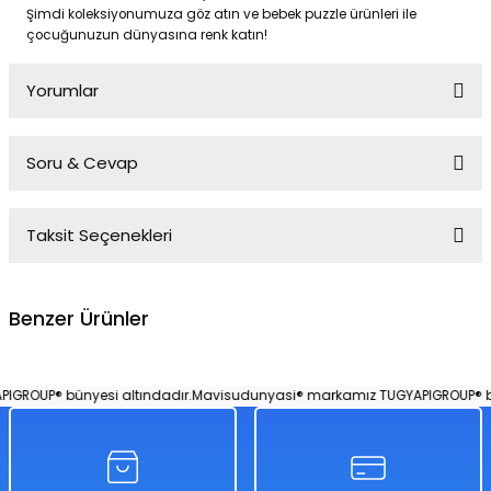
Şimdi koleksiyonumuza göz atın ve bebek puzzle ürünleri ile
çocuğunuzun dünyasına renk katın!
Yorumlar
Soru & Cevap
Bu ürüne ilk yorumu siz yapın!
Taksit Seçenekleri
Yorum Yaz
Ürün hakkında henüz soru sorulmamış.
Benzer Ürünler
Soru Sor
My Little Pony Puzzle 200 Parça
ROUP® bünyesi altındadır.
Mavisudunyasi® markamız TUGYAPIGROUP® büny
%50
858,00 TL