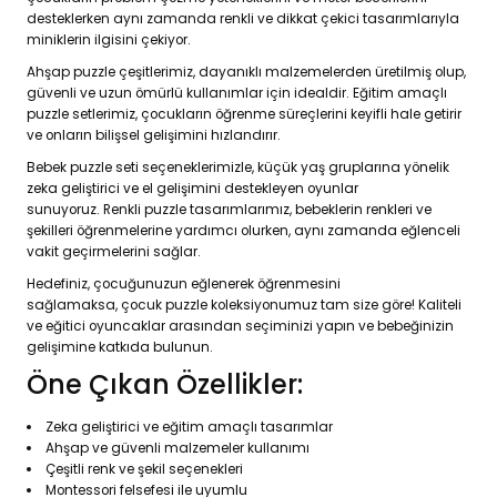
desteklerken aynı zamanda renkli ve dikkat çekici tasarımlarıyla
miniklerin ilgisini çekiyor.
Ahşap puzzle çeşitlerimiz, dayanıklı malzemelerden üretilmiş olup,
güvenli ve uzun ömürlü kullanımlar için idealdir. Eğitim amaçlı
puzzle setlerimiz, çocukların öğrenme süreçlerini keyifli hale getirir
ve onların bilişsel gelişimini hızlandırır.
Bebek puzzle seti seçeneklerimizle, küçük yaş gruplarına yönelik
zeka geliştirici ve el gelişimini destekleyen oyunlar
sunuyoruz. Renkli puzzle tasarımlarımız, bebeklerin renkleri ve
şekilleri öğrenmelerine yardımcı olurken, aynı zamanda eğlenceli
vakit geçirmelerini sağlar.
Hedefiniz, çocuğunuzun eğlenerek öğrenmesini
sağlamaksa, çocuk puzzle koleksiyonumuz tam size göre! Kaliteli
ve eğitici oyuncaklar arasından seçiminizi yapın ve bebeğinizin
gelişimine katkıda bulunun.
Öne Çıkan Özellikler:
Zeka geliştirici ve eğitim amaçlı tasarımlar
Ahşap ve güvenli malzemeler kullanımı
Çeşitli renk ve şekil seçenekleri
Montessori felsefesi ile uyumlu