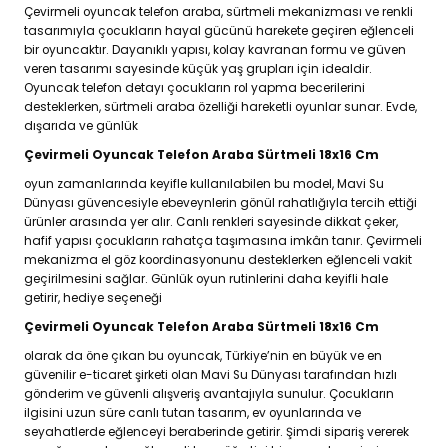
Çevirmeli oyuncak telefon araba, sürtmeli mekanizması ve renkli
tasarımıyla çocukların hayal gücünü harekete geçiren eğlenceli
bir oyuncaktır. Dayanıklı yapısı, kolay kavranan formu ve güven
veren tasarımı sayesinde küçük yaş grupları için idealdir.
Oyuncak telefon detayı çocukların rol yapma becerilerini
desteklerken, sürtmeli araba özelliği hareketli oyunlar sunar. Evde,
dışarıda ve günlük
Çevirmeli Oyuncak Telefon Araba Sürtmeli 18x16 Cm
oyun zamanlarında keyifle kullanılabilen bu model, Mavi Su
Dünyası güvencesiyle ebeveynlerin gönül rahatlığıyla tercih ettiği
ürünler arasında yer alır. Canlı renkleri sayesinde dikkat çeker,
hafif yapısı çocukların rahatça taşımasına imkân tanır. Çevirmeli
mekanizma el göz koordinasyonunu desteklerken eğlenceli vakit
geçirilmesini sağlar. Günlük oyun rutinlerini daha keyifli hale
getirir, hediye seçeneği
Çevirmeli Oyuncak Telefon Araba Sürtmeli 18x16 Cm
olarak da öne çıkan bu oyuncak, Türkiye’nin en büyük ve en
güvenilir e-ticaret şirketi olan Mavi Su Dünyası tarafından hızlı
gönderim ve güvenli alışveriş avantajıyla sunulur. Çocukların
ilgisini uzun süre canlı tutan tasarım, ev oyunlarında ve
seyahatlerde eğlenceyi beraberinde getirir. Şimdi sipariş vererek