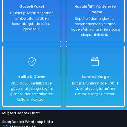
399,00 TL
Güvenli Paket
Havale/EFT Yöntemi ile
Ödeme
Ürünler güvenli bir şekilde
ambalajlanarak en
Sepette ödeme işlemleri
korunaklı şekilde sizlere
seçeneklerinde yer alan
Hızlı
Teslimat
gönderilir.
havele/eft yöntemi ile sipariş
oluşturabilirsiniz.
Sepete Ekle
Meyve Sebze Oyuncak Seti 12 Parça
Kalite & Güven
Ücretsiz Kargo
%50
256 bit SSL sertifikası ile
Bütün ürünlerimizde 500 TL
1.346,00 TL
güvenli alışverişin keyfini
üzeri alışveriş tutarı’ nın
673,00 TL
çıkarın. İdeasoft altyapısı
üstünde kargo ücretsiz.
kullanılmaktadır.
Müşteri Destek Hattı
Hızlı
Kargo
Teslimat
Bedava
Satış Destek Whatsapp Hattı