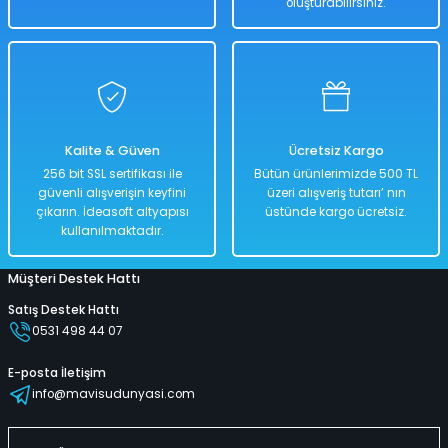
oluşturabilirsiniz.
Hızlı
Kargo
Teslimat
Bedava
Sepete Ekle
Uzaktan Kumandalı Karışık Renk Full Fonksiyon | 2.4 Ghz Şarjlı | Işıklı 
Kalite & Güven
Ücretsiz Kargo
256 bit SSL sertifikası ile
Bütün ürünlerimizde 500 TL
güvenli alışverişin keyfini
üzeri alışveriş tutarı’ nın
%50
çıkarın. İdeasoft altyapısı
üstünde kargo ücretsiz.
2.678,00 TL
kullanılmaktadır.
1.339,00 TL
Müşteri Destek Hattı
Satış Destek Hattı
Hızlı
Kargo
0531 498 44 07
Teslimat
Bedava
E-posta İletişim
Sepete Ekle
info@mavisudunyasi.com