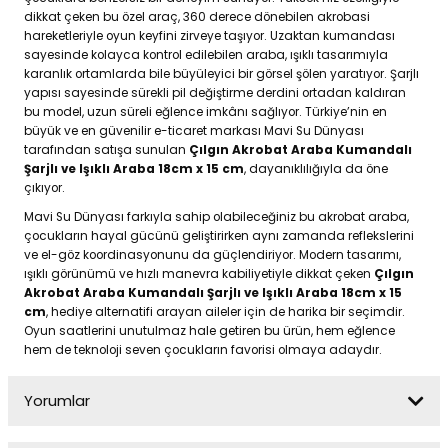
dikkat çeken bu özel araç, 360 derece dönebilen akrobasi
hareketleriyle oyun keyfini zirveye taşıyor. Uzaktan kumandası
sayesinde kolayca kontrol edilebilen araba, ışıklı tasarımıyla
karanlık ortamlarda bile büyüleyici bir görsel şölen yaratıyor. Şarjlı
yapısı sayesinde sürekli pil değiştirme derdini ortadan kaldıran
bu model, uzun süreli eğlence imkânı sağlıyor. Türkiye’nin en
büyük ve en güvenilir e-ticaret markası Mavi Su Dünyası
tarafından satışa sunulan
Çılgın Akrobat Araba Kumandalı
Şarjlı ve Işıklı Araba 18cm x 15 cm
, dayanıklılığıyla da öne
çıkıyor.
Mavi Su Dünyası farkıyla sahip olabileceğiniz bu akrobat araba,
çocukların hayal gücünü geliştirirken aynı zamanda reflekslerini
ve el-göz koordinasyonunu da güçlendiriyor. Modern tasarımı,
ışıklı görünümü ve hızlı manevra kabiliyetiyle dikkat çeken
Çılgın
Akrobat Araba Kumandalı Şarjlı ve Işıklı Araba 18cm x 15
cm
, hediye alternatifi arayan aileler için de harika bir seçimdir.
Oyun saatlerini unutulmaz hale getiren bu ürün, hem eğlence
hem de teknoloji seven çocukların favorisi olmaya adaydır.
Yorumlar