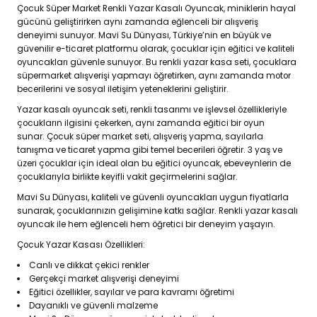
Çocuk Süper Market Renkli Yazar Kasalı Oyuncak, miniklerin hayal
gücünü geliştirirken aynı zamanda eğlenceli bir alışveriş
deneyimi sunuyor. Mavi Su Dünyası, Türkiye’nin en büyük ve
güvenilir e-ticaret platformu olarak, çocuklar için eğitici ve kaliteli
oyuncakları güvenle sunuyor. Bu renkli yazar kasa seti, çocuklara
süpermarket alışverişi yapmayı öğretirken, aynı zamanda motor
becerilerini ve sosyal iletişim yeteneklerini geliştirir.
Yazar kasalı oyuncak seti, renkli tasarımı ve işlevsel özellikleriyle
çocukların ilgisini çekerken, aynı zamanda eğitici bir oyun
sunar. Çocuk süper market seti, alışveriş yapma, sayılarla
tanışma ve ticaret yapma gibi temel becerileri öğretir. 3 yaş ve
üzeri çocuklar için ideal olan bu eğitici oyuncak, ebeveynlerin de
çocuklarıyla birlikte keyifli vakit geçirmelerini sağlar.
Mavi Su Dünyası, kaliteli ve güvenli oyuncakları uygun fiyatlarla
sunarak, çocuklarınızın gelişimine katkı sağlar. Renkli yazar kasalı
oyuncak ile hem eğlenceli hem öğretici bir deneyim yaşayın.
Çocuk Yazar Kasası Özellikleri:
Canlı ve dikkat çekici renkler
Gerçekçi market alışverişi deneyimi
Eğitici özellikler, sayılar ve para kavramı öğretimi
Dayanıklı ve güvenli malzeme