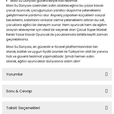
Mavi Su Dünyası güvencesiyle hızlı teslimat
Mavi Su Dünyası üzerinden satın alabileceğiniz bu yazar kasalı
çocuk oyuncak, çocuğunuzun yaratıcı düşünme yeteneklerini
geliştirmesine yardımcı olur. Alışveriş yaparken küçüklerin sosyal
becerilerini, sabırlarını ve karar verme yeteneklerini artıran bu set,
çocuklara eğitici bir deneyim sunar. Hem oyuncak hem de eğitim
arayan ebeveynler için ideal bir seçenek olan Çocuk Süper Market
Renkli Yazar Kasalı Oyuncak ile çocuklarınızla birlikte keyifli zaman
geçirebilirsiniz.
Mavi Su Dünyası, en güvenilir e-ticaret platformlarından biri
olarak, kaliteli ve uygun fiyatlı ürünleri ile Türkiye’nin dört bir yanına
hızlı ve güvenli teslimat yapmaktadır. Şimdi hemen satın
alarak, eğitici oyuncaklar dünyasına adım atın!
Yorumlar
Soru & Cevap
Bu ürüne ilk yorumu siz yapın!
Taksit Seçenekleri
Yorum Yaz
Ürün hakkında henüz soru sorulmamış.