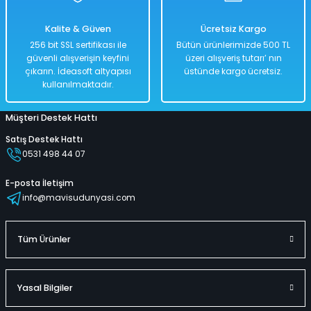
Kalite & Güven
Ücretsiz Kargo
%50
256 bit SSL sertifikası ile
Bütün ürünlerimizde 500 TL
2.518,00 TL
güvenli alışverişin keyfini
üzeri alışveriş tutarı’ nın
1.259,00 TL
çıkarın. İdeasoft altyapısı
üstünde kargo ücretsiz.
kullanılmaktadır.
Müşteri Destek Hattı
Hızlı
Kargo
Teslimat
Bedava
Satış Destek Hattı
0531 498 44 07
Sepete Ekle
E-posta İletişim
info@mavisudunyasi.com
Dondurma Arabası Sevimli İnek Işıklı Sesli Müzikli 360 Derece Dönen Ha
Tüm Ürünler
Mavi
Pembe
Turuncu
%50
Yasal Bilgiler
1.838,00 TL