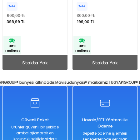
Seti Benim İlk Marketim
%34
%34
600,00 TL
300,00 TL
398,99 TL
199,00 TL
Hızlı
Hızlı
Teslimat
Teslimat
Stokta Yok
Stokta Yok
GROUP® bünyesi altındadır.
Mavisudunyasi® markamız TUGYAPIGROUP® bün
Güvenli Paket
Havale/EFT Yöntemi ile
Ödeme
Ürünler güvenli bir şekilde
ambalajlanarak en
Sepette ödeme işlemleri
korunaklı şekilde sizlere
seçeneklerinde yer alan