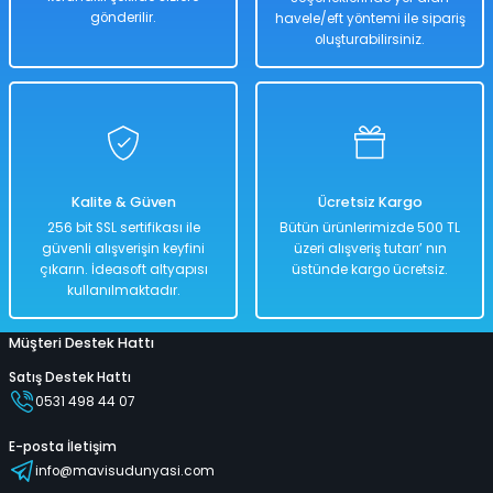
gönderilir.
havele/eft yöntemi ile sipariş
oluşturabilirsiniz.
Kalite & Güven
Ücretsiz Kargo
256 bit SSL sertifikası ile
Bütün ürünlerimizde 500 TL
güvenli alışverişin keyfini
üzeri alışveriş tutarı’ nın
çıkarın. İdeasoft altyapısı
üstünde kargo ücretsiz.
kullanılmaktadır.
Müşteri Destek Hattı
Satış Destek Hattı
0531 498 44 07
E-posta İletişim
info@mavisudunyasi.com