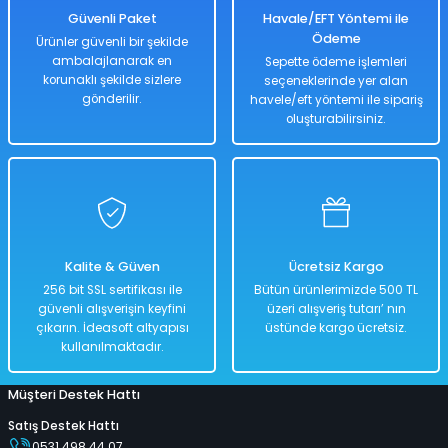
1.829,00 TL
Güvenli Paket
Havale/EFT Yöntemi ile
Ödeme
Ürünler güvenli bir şekilde
ambalajlanarak en
Sepette ödeme işlemleri
korunaklı şekilde sizlere
seçeneklerinde yer alan
Hızlı
Kargo
Teslimat
Bedava
gönderilir.
havele/eft yöntemi ile sipariş
oluşturabilirsiniz.
Sepete Ekle
3+ Yaş Pro Scooter Turkuaz Işıklı 50 Kg Taşıma Kapasiteli
Kalite & Güven
Ücretsiz Kargo
%50
256 bit SSL sertifikası ile
Bütün ürünlerimizde 500 TL
3.658,00 TL
güvenli alışverişin keyfini
üzeri alışveriş tutarı’ nın
1.829,00 TL
çıkarın. İdeasoft altyapısı
üstünde kargo ücretsiz.
kullanılmaktadır.
Müşteri Destek Hattı
Hızlı
Kargo
Teslimat
Bedava
Satış Destek Hattı
0531 498 44 07