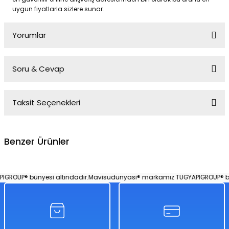
uygun fiyatlarla sizlere sunar.
Yorumlar
Soru & Cevap
Bu ürüne ilk yorumu siz yapın!
Taksit Seçenekleri
Yorum Yaz
Ürün hakkında henüz soru sorulmamış.
Benzer Ürünler
Soru Sor
3+ Yaş Pro Scooter Turuncu Işıklı 50 Kg Taşıma Kapasiteli
ROUP® bünyesi altındadır.
Mavisudunyasi® markamız TUGYAPIGROUP® büny
%50
3.658,00 TL