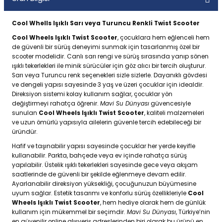
Cool Whells Işıklı Sarı veya Turuncu Renkli Twist Scooter
Cool Wheels Işıklı Twist Scooter
, çocuklara hem eğlenceli hem
de güvenli bir sürüş deneyimi sunmak için tasarlanmış özel bir
scooter modelidir. Canlı sarı rengi ve sürüş sırasında yanıp sönen
ışıklı tekerlekleri ile minik sürücüler için göz alıcı bir tercih oluşturur.
Sarı veya Turuncu renk seçenekleri sizle sizlerle. Dayanıklı gövdesi
ve dengeli yapısı sayesinde 3 yaş ve üzeri çocuklar için idealdir.
Direksiyon sistemi kolay kullanım sağlar, çocuklar yön
değiştirmeyi rahatça öğrenir.
Mavi Su Dünyası
güvencesiyle
sunulan
Cool Wheels Işıklı Twist Scooter
, kaliteli malzemeleri
ve uzun ömürlü yapısıyla ailelerin güvenle tercih edebileceği bir
üründür.
Hafif ve taşınabilir yapısı sayesinde çocuklar her yerde keyifle
kullanabilir. Parkta, bahçede veya ev içinde rahatça sürüş
yapılabilir. Üstelik ışıklı tekerlekleri sayesinde gece veya akşam
saatlerinde de güvenli bir şekilde eğlenmeye devam edilir.
Ayarlanabilir direksiyon yüksekliği, çocuğunuzun büyümesine
uyum sağlar. Estetik tasarımı ve konforlu sürüş özellikleriyle
Cool
Wheels Işıklı Twist Scooter
, hem hediye olarak hem de günlük
kullanım için mükemmel bir seçimdir.
Mavi Su Dünyası
, Türkiye’nin
en güvenilir online alışveriş adreslerinden biri olarak bu ürünü en