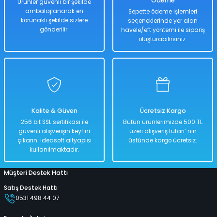
Ödeme
Ürünler güvenli bir şekilde
ambalajlanarak en
Sepette ödeme işlemleri
korunaklı şekilde sizlere
seçeneklerinde yer alan
Hızlı
Kargo
Teslimat
Bedava
gönderilir.
havele/eft yöntemi ile sipariş
oluşturabilirsiniz.
Sepete Ekle
Havuz Jumbo Desenli 229 Cm x 152 Cm
Kalite & Güven
Ücretsiz Kargo
%40
256 bit SSL sertifikası ile
Bütün ürünlerimizde 500 TL
5.000,00 TL
güvenli alışverişin keyfini
üzeri alışveriş tutarı’ nın
2.999,00 TL
çıkarın. İdeasoft altyapısı
üstünde kargo ücretsiz.
kullanılmaktadır.
Müşteri Destek Hattı
Hızlı
Kargo
Teslimat
Bedava
Satış Destek Hattı
0531 498 44 07
Sepete Ekle