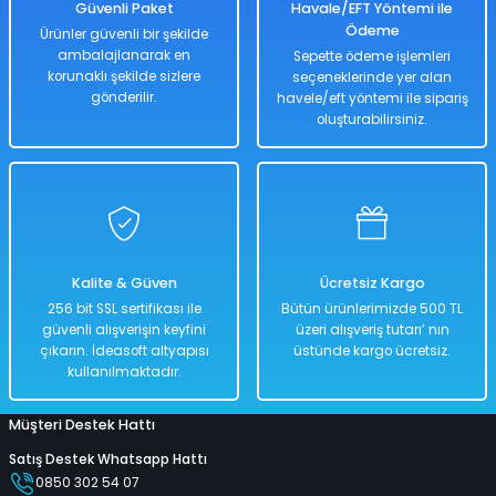
Güvenli Paket
Havale/EFT Yöntemi ile
Ödeme
Ürünler güvenli bir şekilde
ambalajlanarak en
Sepette ödeme işlemleri
korunaklı şekilde sizlere
seçeneklerinde yer alan
Hızlı
Kargo
Teslimat
Bedava
gönderilir.
havele/eft yöntemi ile sipariş
oluşturabilirsiniz.
Sepete Ekle
Havuz Jumbo Desenli 229 Cm x 152 Cm
Kalite & Güven
Ücretsiz Kargo
%40
256 bit SSL sertifikası ile
Bütün ürünlerimizde 500 TL
5.000,00 TL
güvenli alışverişin keyfini
üzeri alışveriş tutarı’ nın
2.999,00 TL
çıkarın. İdeasoft altyapısı
üstünde kargo ücretsiz.
kullanılmaktadır.
Müşteri Destek Hattı
Hızlı
Kargo
Teslimat
Bedava
Satış Destek Whatsapp Hattı
0850 302 54 07
Sepete Ekle