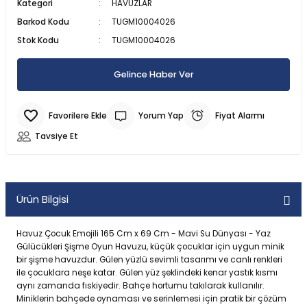
Kategori
HAVUZLAR
SU ALTI BIÇAĞI
CAN YELEKLERİ
PİLLİ ÇARPIŞAN DÖNEN ARABALAR
MODEL MANKEN BEBEKLER
MANYETİK BLOKLAR
TOMBALA
ŞİRİNLER OYUN SETLERİ
PALETLER
300 PARÇA PUZZLE
Barkod Kodu
TUGM10004026
Stok Kodu
TUGM10004026
 ŞORTLARI
 VE KILIÇLAR
SU ALTI FENERİ
DENİZ TOPU
SOPALI OYUNCAKLAR
OYUN HALISI
OYUN HAMURU VE SİLİME
SPİDERMAN OYUN SETLERİ
SALINCAK
3D PUZZLE
Gelince Haber Ver
 & HASIRLAR
YUNCAKLARI
SU ALTI KEŞİF EKİPMANLARI
DENİZ YATAKLARI
SÜRTMELİ ARABALAR
PORSELEN BEBEKLER
TETRİS
SU OYUN SETLERİ
SCOOTER PATEN VE KAYKAY
50 PARÇA PUZZLE
Yorum Yap
Fiyat Alarmı
CULARI
LAR
TEK MASKE DALIŞ GÖZLÜĞÜ
HAVUZLAR
UÇAK - HELİKOPTER VE DRONE
UYKU ARKADAŞI
YAZI TAHTASI - ABAKÜSLÜ
YEMEK OYUN SETLERİ
500 PARÇA PUZZLE
Tavsiye Et
KSESUARLARI
ZIPKIN EKİPMANLARI
PLAJ OYUNCAKLARI
ZEKA KÜPÜ
ÇOCUK PUZZLE VE YAPBOZLAR
ERİ
ZIPKINLAR
POMPA
Ürün Bilgisi
Tİ MALZEMELERİ
Havuz Çocuk Emojili 165 Cm x 69 Cm - Mavi Su Dünyası - Yaz
Gülücükleri Şişme Oyun Havuzu, küçük çocuklar için uygun minik
bir şişme havuzdur. Gülen yüzlü sevimli tasarımı ve canlı renkleri
ile çocuklara neşe katar. Gülen yüz şeklindeki kenar yastık kısmı
aynı zamanda fıskiyedir. Bahçe hortumu takılarak kullanılır.
Miniklerin bahçede oynaması ve serinlemesi için pratik bir çözüm