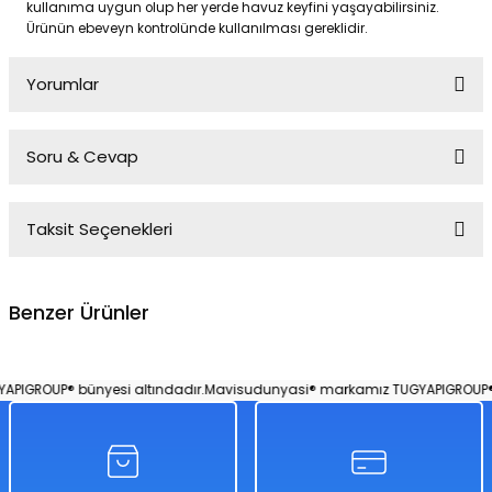
kullanıma uygun olup her yerde havuz keyfini yaşayabilirsiniz.
Ürünün ebeveyn kontrolünde kullanılması gereklidir.
Yorumlar
Soru & Cevap
Bu ürüne ilk yorumu siz yapın!
Taksit Seçenekleri
Yorum Yaz
Ürün hakkında henüz soru sorulmamış.
Benzer Ürünler
Soru Sor
Havuz Oval Desenli 262 Cm x 157 Cm
IGROUP® bünyesi altındadır.
Mavisudunyasi® markamız TUGYAPIGROUP® bü
%34
5.000,00 TL