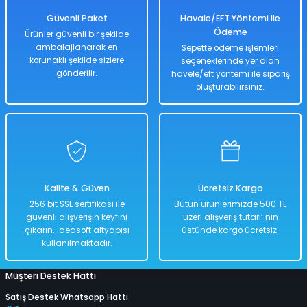
3.299,00 TL
Güvenli Paket
Havale/EFT Yöntemi ile
Ödeme
Ürünler güvenli bir şekilde
ambalajlanarak en
Sepette ödeme işlemleri
korunaklı şekilde sizlere
seçeneklerinde yer alan
Hızlı
Kargo
Teslimat
Bedava
gönderilir.
havele/eft yöntemi ile sipariş
oluşturabilirsiniz.
Sepete Ekle
Havuz Jumbo Desenli 229 Cm x 152 Cm
Kalite & Güven
Ücretsiz Kargo
%40
256 bit SSL sertifikası ile
Bütün ürünlerimizde 500 TL
5.000,00 TL
güvenli alışverişin keyfini
üzeri alışveriş tutarı’ nın
2.999,00 TL
çıkarın. İdeasoft altyapısı
üstünde kargo ücretsiz.
kullanılmaktadır.
Müşteri Destek Hattı
Hızlı
Kargo
Teslimat
Bedava
Satış Destek Whatsapp Hattı