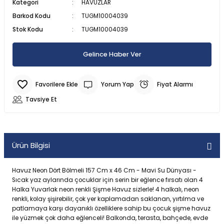
Kategori
HAVUZLAR
SU ALTI BIÇAĞI
CAN YELEKLERİ
PİLLİ ÇARPIŞAN DÖNEN ARABALAR
MODEL MANKEN BEBEKLER
MANYETİK BLOKLAR
TOMBALA
ŞİRİNLER OYUN SETLERİ
PALETLER
300 PARÇA PUZZLE
Barkod Kodu
TUGM10004039
Stok Kodu
TUGM10004039
 ŞORTLARI
 VE KILIÇLAR
SU ALTI FENERİ
DENİZ TOPU
SOPALI OYUNCAKLAR
OYUN HALISI
OYUN HAMURU VE SİLİME
SPİDERMAN OYUN SETLERİ
SALINCAK
3D PUZZLE
Gelince Haber Ver
 & HASIRLAR
YUNCAKLARI
SU ALTI KEŞİF EKİPMANLARI
DENİZ YATAKLARI
SÜRTMELİ ARABALAR
PORSELEN BEBEKLER
TETRİS
SU OYUN SETLERİ
SCOOTER PATEN VE KAYKAY
50 PARÇA PUZZLE
Yorum Yap
Fiyat Alarmı
CULARI
LAR
TEK MASKE DALIŞ GÖZLÜĞÜ
HAVUZLAR
UÇAK - HELİKOPTER VE DRONE
UYKU ARKADAŞI
YAZI TAHTASI - ABAKÜSLÜ
YEMEK OYUN SETLERİ
500 PARÇA PUZZLE
Tavsiye Et
KSESUARLARI
ZIPKIN EKİPMANLARI
PLAJ OYUNCAKLARI
ZEKA KÜPÜ
ÇOCUK PUZZLE VE YAPBOZLAR
ERİ
ZIPKINLAR
POMPA
Ürün Bilgisi
Tİ MALZEMELERİ
Havuz Neon Dört Bölmeli 157 Cm x 46 Cm - Mavi Su Dünyası -
Sıcak yaz aylarında çocuklar için serin bir eğlence fırsatı olan 4
Halka Yuvarlak neon renkli Şişme Havuz sizlerle! 4 halkalı, neon
renkli, kolay şişirebilir, çok yer kaplamadan saklanan, yırtılma ve
patlamaya karşı dayanıklı özelliklere sahip bu çocuk şişme havuz
ile yüzmek çok daha eğlenceli! Balkonda, terasta, bahçede, evde