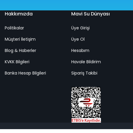
Hakkımızda
Mavi Su Dünyası
Politikalar
Üye Girişi
Müşteri İletişim
Üye Ol
m
Dinazor Binici 135 x 198 Cm
Blog & Haberler
Hesabım
KVKK Bilgileri
Havale Bildirim
%50
Banka Hesap Bilgileri
Sipariş Takibi
4.698,00 TL
2.349,00 TL
Hızlı
Kargo
Teslimat
Bedava