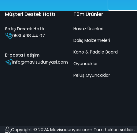
Müşteri Destek Hattı
Tüm Ürünler
Satış Destek Hattı
Havuz Ürünleri
0531 498 44 07
Dalış Malzemeleri
Kaplumbağa Binici Tutunmalı 140 Cm
Civciv Bi
Kano & Paddle Board
E-posta İletişim
info@mavisudunyasi.com
Oyuncaklar
%50
%50
Peluş Oyuncaklar
4.358,00 TL
3.358,00
2.179,00 TL
1.679,00
Hızlı
Kargo
Hızlı
K
Teslimat
Bedava
Teslimat
B
Copyright © 2024 Mavisudunyasi.com Tüm hakları saklıdır.