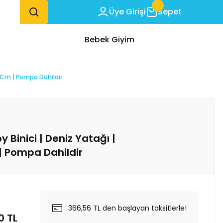
Üye Girişi
Sepet
Bebek Giyim
4 Cm | Pompa Dahildir
 Binici | Deniz Yatağı |
| Pompa Dahildir
366,56 TL den başlayan taksitlerle!
0 TL