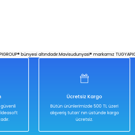
vi
Flamingo Binici 173 x 170 Cm
OUP® bünyesi altındadır.
Mavisudunyasi® markamız TUGYAPIGROU
%50
6.400,00 TL
3.199,00 TL
n
Ücretsiz Kargo
e güvenli
Bütün ürünlerimizde 500 TL üzeri
. İdeasoft
alışveriş tutarı’ nın üstünde kargo
adır.
ücretsiz.
Hızlı
Kargo
Teslimat
Bedava