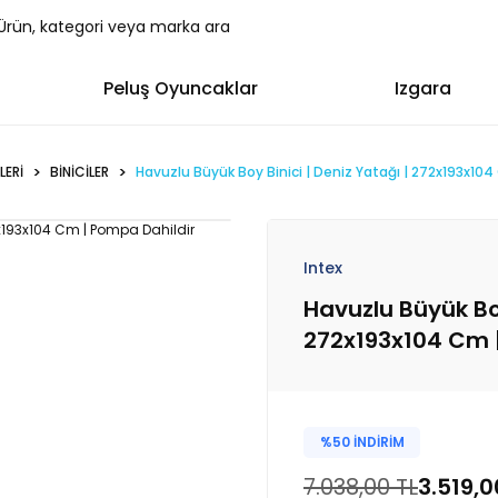
Peluş Oyuncaklar
Izgara
LERİ
BİNİCİLER
Havuzlu Büyük Boy Binici | Deniz Yatağı | 272x193x10
Intex
Havuzlu Büyük Boy
272x193x104 Cm 
%50 İNDİRİM
7.038,00 TL
3.519,0