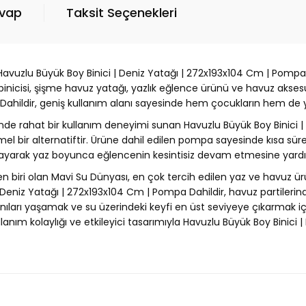
evap
Taksit Seçenekleri
avuzlu Büyük Boy Binici | Deniz Yatağı | 272x193x104 Cm | Pompa Da
inicisi, şişme havuz yatağı, yazlık eğlence ürünü ve havuz aksesua
Dahildir, geniş kullanım alanı sayesinde hem çocukların hem de ye
inde rahat bir kullanım deneyimi sunan Havuzlu Büyük Boy Binici |
 bir alternatiftir. Ürüne dahil edilen pompa sayesinde kısa süred
ağlayarak yaz boyunca eğlencenin kesintisiz devam etmesine yardı
en biri olan Mavi Su Dünyası, en çok tercih edilen yaz ve havuz ür
 Deniz Yatağı | 272x193x104 Cm | Pompa Dahildir, havuz partilerinde
ıları yaşamak ve su üzerindeki keyfi en üst seviyeye çıkarmak içi
ullanım kolaylığı ve etkileyici tasarımıyla Havuzlu Büyük Boy Binic