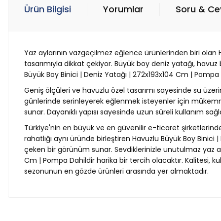
Ürün Bilgisi
Yorumlar
Soru & C
Yaz aylarının vazgeçilmez eğlence ürünlerinden biri olan H
tasarımıyla dikkat çekiyor. Büyük boy deniz yatağı, havuz b
Büyük Boy Binici | Deniz Yatağı | 272x193x104 Cm | Pompa 
Geniş ölçüleri ve havuzlu özel tasarımı sayesinde su üzer
günlerinde serinleyerek eğlenmek isteyenler için mükemmel
sunar. Dayanıklı yapısı sayesinde uzun süreli kullanım s
Türkiye'nin en büyük ve en güvenilir e-ticaret şirketlerind
rahatlığı aynı üründe birleştiren Havuzlu Büyük Boy Binici |
çeken bir görünüm sunar. Sevdiklerinizle unutulmaz yaz an
Cm | Pompa Dahildir harika bir tercih olacaktır. Kalitesi, k
sezonunun en gözde ürünleri arasında yer almaktadır.