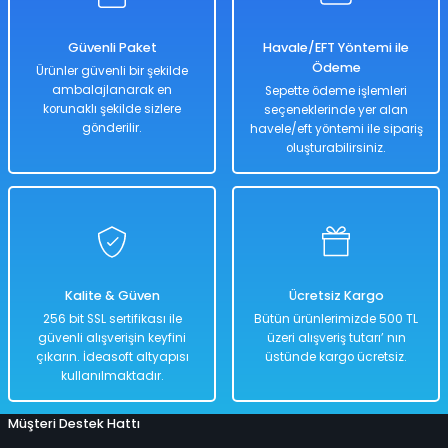
7.038,00 TL
3.519,00 TL
Güvenli Paket
Havale/EFT Yöntemi ile
Ödeme
Ürünler güvenli bir şekilde
ambalajlanarak en
Sepette ödeme işlemleri
korunaklı şekilde sizlere
seçeneklerinde yer alan
Hızlı
Kargo
Teslimat
Bedava
gönderilir.
havele/eft yöntemi ile sipariş
oluşturabilirsiniz.
Sepete Ekle
Mega Unicorn Büyük Boy Binici | Deniz Yatağı | 287x193x165 Cm | Pompa
Kalite & Güven
Ücretsiz Kargo
%50
256 bit SSL sertifikası ile
Bütün ürünlerimizde 500 TL
5.798,00 TL
güvenli alışverişin keyfini
üzeri alışveriş tutarı’ nın
2.899,00 TL
çıkarın. İdeasoft altyapısı
üstünde kargo ücretsiz.
kullanılmaktadır.
Müşteri Destek Hattı
Hızlı
Kargo
Teslimat
Bedava