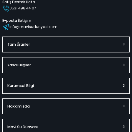
Satış Destek Hattı
0531 498 44 07
Sepete Ekle
E-posta İletişim
info@mavisudunyasi.com
Flamingo Binici 173 x 170 Cm
Tüm Ürünler
%50
6.400,00 TL
Yasal Bilgiler
3.199,00 TL
Kurumsal Bilgi
Hızlı
Kargo
Teslimat
Bedava
Sepete Ekle
Hakkımızda
Mavi Su Dünyası
Kaplumbağa Binici Tutunmalı 140 Cm