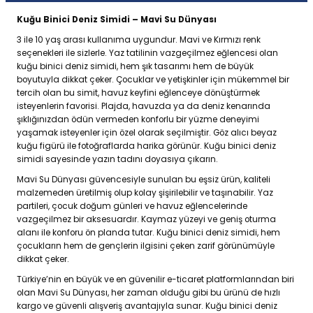
Kuğu Binici Deniz Simidi – Mavi Su Dünyası
3 ile 10 yaş arası kullanıma uygundur. Mavi ve Kırmızı renk
seçenekleri ile sizlerle. Yaz tatilinin vazgeçilmez eğlencesi olan
kuğu binici deniz simidi, hem şık tasarımı hem de büyük
boyutuyla dikkat çeker. Çocuklar ve yetişkinler için mükemmel bir
tercih olan bu simit, havuz keyfini eğlenceye dönüştürmek
isteyenlerin favorisi. Plajda, havuzda ya da deniz kenarında
şıklığınızdan ödün vermeden konforlu bir yüzme deneyimi
yaşamak isteyenler için özel olarak seçilmiştir. Göz alıcı beyaz
kuğu figürü ile fotoğraflarda harika görünür. Kuğu binici deniz
simidi sayesinde yazın tadını doyasıya çıkarın.
Mavi Su Dünyası güvencesiyle sunulan bu eşsiz ürün, kaliteli
malzemeden üretilmiş olup kolay şişirilebilir ve taşınabilir. Yaz
partileri, çocuk doğum günleri ve havuz eğlencelerinde
vazgeçilmez bir aksesuardır. Kaymaz yüzeyi ve geniş oturma
alanı ile konforu ön planda tutar. Kuğu binici deniz simidi, hem
çocukların hem de gençlerin ilgisini çeken zarif görünümüyle
dikkat çeker.
Türkiye’nin en büyük ve en güvenilir e-ticaret platformlarından biri
olan Mavi Su Dünyası, her zaman olduğu gibi bu ürünü de hızlı
kargo ve güvenli alışveriş avantajıyla sunar. Kuğu binici deniz