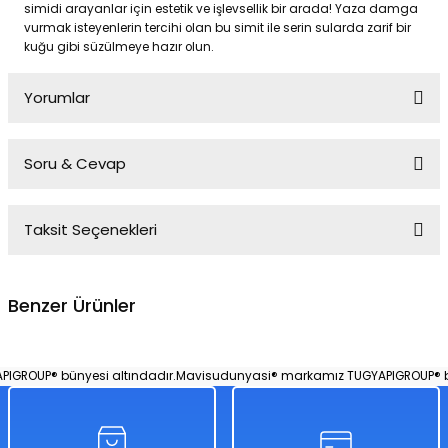
simidi arayanlar için estetik ve işlevsellik bir arada! Yaza damga
vurmak isteyenlerin tercihi olan bu simit ile serin sularda zarif bir
kuğu gibi süzülmeye hazır olun.
Yorumlar
Soru & Cevap
Bu ürüne ilk yorumu siz yapın!
Taksit Seçenekleri
Yorum Yaz
Ürün hakkında henüz soru sorulmamış.
Benzer Ürünler
Soru Sor
Havuzlu Büyük Boy Binici | Deniz Yatağı | 272x193x104 Cm | Pompa Dahil
ROUP® bünyesi altındadır.
Mavisudunyasi® markamız TUGYAPIGROUP® bün
%50