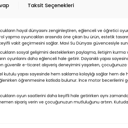
evap
Taksit Seçenekleri
cukların hayal dünyasını zenginleştiren, eğlenceli ve öğretici o
 rol yapma oyuncakları arasında öne çıkan bu ürün, estetik tasarım
keyifli vakit geçirmesini sağlar. Mavi Su Dünyası güvencesiyle sun
ukların sosyal gelişimini desteklerken paylaşma, iletişim kurma ve
n oyunlarını daha eğlenceli hale getirir. Dayanıklı yapısı sayesi
en güvenilir e-ticaret alışveriş deneyimini yaşarken, çocuğunuza 
zel kutulu yapısı sayesinde hem saklama kolaylığı sağlar hem de 
ğlenirken öğrenmesine katkıda bulunur. İnce motor becerilerini geli
ukların oyun saatlerini daha keyifli hale getirirken aynı zamanda
 hemen sipariş verin ve çocuğunuzun mutluluğunu artırın. Kutuda