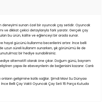
yun deneyimi sunan özel bir oyuncak çay setidir. Oyuncak
ı ve dikkat çekici detaylarıyla fark yaratır. Gerçek çay
ulan bu ürün, kalite ve eğlenceyi bir arada sunar.
 hayal gücünü kullanma becerilerini artırır. İnce belli
nde uzun süreli kullanım sunarken, şık görünümü ile de
unutulmaz bir hediye sunabilirsiniz.
hediye alternatifi olarak öne çıkar. Doğum günü, bayram
ştiren yapısı ile ebeveynlerin de beğenisini kazanır. Canlı
 onların gelişimine katkı sağlar. Şimdi Mavi Su Dünyası
 İnce Belli Çay Vakti Oyuncak Çay Seti 16 Parça Kutuda