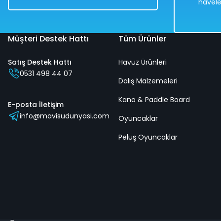
havele
Teslimat
Bedava
Teslimat
Müşteri Destek Hattı
Tüm Ürünler
Satış Destek Hattı
Havuz Ürünleri
Çevirmeli Oyuncak Telefon Araba Sürtmeli 18x16 Cm
0531 498 44 07
Dalış Malzemeleri
Kano & Paddle Board
%50
E-posta İletişim
info@mavisudunyasi.com
518,00 TL
Oyuncaklar
259,00 TL
Peluş Oyuncaklar
Hızlı
Teslimat