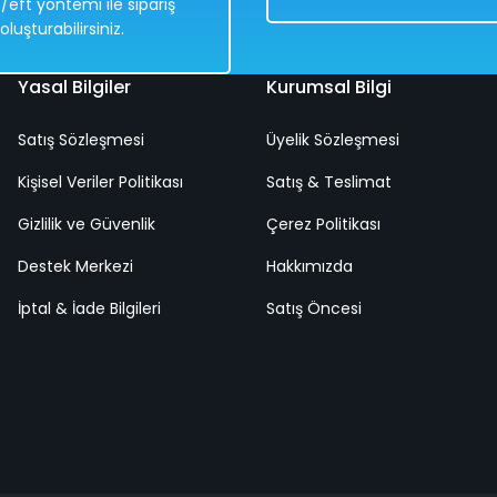
/eft yöntemi ile sipariş
Bedava
oluşturabilirsiniz.
Yasal Bilgiler
Kurumsal Bilgi
Satış Sözleşmesi
Üyelik Sözleşmesi
Havuzlu Dinazor Su Üzerinde Balık Yakalama Oyunu 13 Parça
Kişisel Veriler Politikası
Satış & Teslimat
Gizlilik ve Güvenlik
Çerez Politikası
%50
Destek Merkezi
838,00 TL
Hakkımızda
419,00 TL
İptal & İade Bilgileri
Satış Öncesi
Hızlı
Teslimat