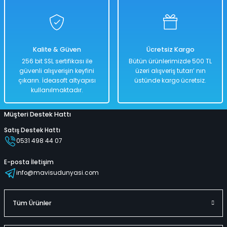
Çantalı Kelime Oyunu Kelime Dağarcını Geliştir
Kalite & Güven
Ücretsiz Kargo
%50
256 bit SSL sertifikası ile
Bütün ürünlerimizde 500 TL
1.018,00 TL
güvenli alışverişin keyfini
üzeri alışveriş tutarı’ nın
509,00 TL
çıkarın. İdeasoft altyapısı
üstünde kargo ücretsiz.
kullanılmaktadır.
Müşteri Destek Hattı
Hızlı
Kargo
Teslimat
Bedava
Satış Destek Hattı
0531 498 44 07
Sepete Ekle
E-posta İletişim
info@mavisudunyasi.com
Atla Topla Kutu Oyunu
Becerikli Parmaklar Kutu Oyunu
Tüm Ürünler
%50
%50