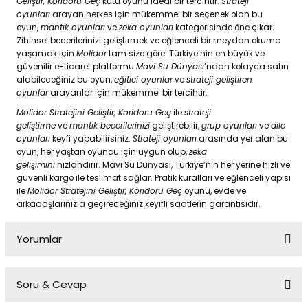
Geliştir, Koridoru Geç
kutu oyunu ideal bir tercihtir.
Strateji
oyunları
arayan herkes için mükemmel bir seçenek olan bu
oyun,
mantık oyunları
ve
zeka oyunları
kategorisinde öne çıkar.
Zihinsel becerilerinizi geliştirmek ve eğlenceli bir meydan okuma
yaşamak için
Molidor
tam size göre! Türkiye’nin en büyük ve
güvenilir e-ticaret platformu
Mavi Su Dünyası
’ndan kolayca satın
alabileceğiniz bu oyun,
eğitici oyunlar
ve
strateji geliştiren
oyunlar
arayanlar için mükemmel bir tercihtir.
Molidor Stratejini Geliştir, Koridoru Geç
ile
strateji
geliştirme
ve
mantık becerilerinizi
geliştirebilir,
grup oyunları
ve
aile
oyunları
keyfi yapabilirsiniz.
Strateji oyunları
arasında yer alan bu
oyun, her yaştan oyuncu için uygun olup,
zeka
gelişimini
hızlandırır. Mavi Su Dünyası, Türkiye’nin her yerine hızlı ve
güvenli kargo ile teslimat sağlar. Pratik kuralları ve eğlenceli yapısı
ile
Molidor Stratejini Geliştir, Koridoru Geç
oyunu, evde ve
arkadaşlarınızla geçireceğiniz keyifli saatlerin garantisidir.
Yorumlar
Soru & Cevap
Bu ürüne ilk yorumu siz yapın!