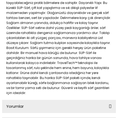
taşıyabileceğiniz pratik bölmelere de sahiptir. Dayanıklı Yapı: Bu
kürekli SUP-Sörf, çift kat yapıştırma ve sık dikişli polyester lif
malzemeden yapılmıştır. Olağanüstü dayanıklıdır ve gerçek sörf
tahtası benzeri, sert bir yapıdadır. Delinmelere karşı çok dirençlidir.
Sağlam olmanın yanında, oldukça hafiftir ve kolay taşınır.
Özellikler: SUP-Sörf setine dahil yüzey pedi kayganlığı önler; sörf
üzerinde rahatlıkla dengenizi sağlamanıza yardımcı olur. Takılıp
çıkarılabilen iki alt yüzgeç parçası, manevra kabiliyetinizi üst
düzeye çıkarır. Sağlam tutma kulpları sayesinde kolaylıkla taşınır.
Basit Kurulum: Sörfü şişirmeniz için gerekli herşey ürün paketine
dahildir. Bir manuel hava körüğü de bulunur. SUP-Sörf ile
geçirdiğiniz harika bir günün sonunda, hava tahliye vanası
kullanılarak kolayca indirilebilir. TravelTech™ teknolojisi ile
tasarlanmış sörf, rulo şeklinde hem enine, hem boyuna, kolaylıkla
katlanır. Ürüne dahil kendi çantasında istediğiniz her yere
rahatlıkla taşınabilir. Bu harika SUP-Sörf paketi içinde, kendi
ayarlanabilir küreği, sörfe bağlanmanızı sağlayan bilek kordonu,
ve bir tamir yama seti de bulunur. Güvenli ve keyifli sörf gezintileri
için idealdir.
Yorumlar