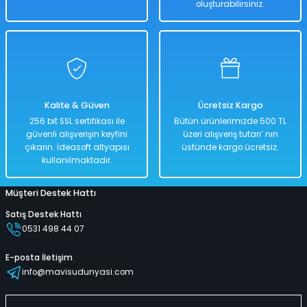
oluşturabilirsiniz.
Sepete Ekle
Paddle Board Hydro-Force Kürek+Pompa+Çanta - 340 x 89 Cm -
Kalite & Güven
Ücretsiz Kargo
%44
256 bit SSL sertifikası ile
Bütün ürünlerimizde 500 TL
55.000,00 TL
güvenli alışverişin keyfini
üzeri alışveriş tutarı’ nın
30.999,00 TL
çıkarın. İdeasoft altyapısı
üstünde kargo ücretsiz.
kullanılmaktadır.
Müşteri Destek Hattı
Hızlı
Kargo
Teslimat
Bedava
Satış Destek Hattı
0531 498 44 07
Sepete Ekle
E-posta İletişim
info@mavisudunyasi.com
Paddle Board Hydro-Force Kürek+Pompa+Çanta - 381 x 79 Cm - MAVİ 