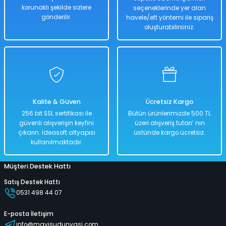
korunaklı şekilde sizlere
seçeneklerinde yer alan
Hızlı
Kargo
Teslimat
Bedava
gönderilir.
havele/eft yöntemi ile sipariş
oluşturabilirsiniz.
Sepete Ekle
Paddle Board Hydro-Force Kürek+Pompa+Çanta - 381 x 79 Cm - MAVİ 
Kalite & Güven
Ücretsiz Kargo
%33
256 bit SSL sertifikası ile
Bütün ürünlerimizde 500 TL
55.000,00 TL
güvenli alışverişin keyfini
üzeri alışveriş tutarı’ nın
36.999,00 TL
çıkarın. İdeasoft altyapısı
üstünde kargo ücretsiz.
kullanılmaktadır.
Müşteri Destek Hattı
Hızlı
Kargo
Teslimat
Bedava
Satış Destek Hattı
0531 498 44 07
Sepete Ekle
E-posta İletişim
info@mavisudunyasi.com