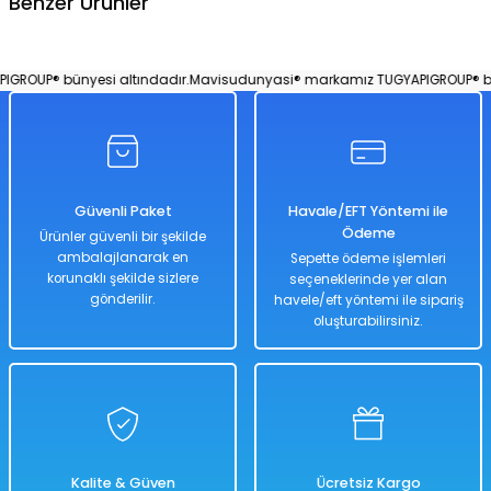
Benzer Ürünler
Soru Sor
Türkiye Haritası Frame Puzzle 35 Parça
ROUP® bünyesi altındadır.
Mavisudunyasi® markamız TUGYAPIGROUP® büny
%50
398,00 TL
199,00 TL
Güvenli Paket
Havale/EFT Yöntemi ile
Ödeme
Ürünler güvenli bir şekilde
ambalajlanarak en
Sepette ödeme işlemleri
korunaklı şekilde sizlere
seçeneklerinde yer alan
Hızlı
Teslimat
gönderilir.
havele/eft yöntemi ile sipariş
oluşturabilirsiniz.
Sepete Ekle
Kalite & Güven
Ücretsiz Kargo