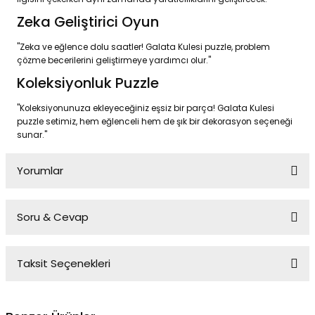
Zeka Geliştirici Oyun
"Zeka ve eğlence dolu saatler! Galata Kulesi puzzle, problem
çözme becerilerini geliştirmeye yardımcı olur."
Koleksiyonluk Puzzle
"Koleksiyonunuza ekleyeceğiniz eşsiz bir parça! Galata Kulesi
puzzle setimiz, hem eğlenceli hem de şık bir dekorasyon seçeneği
sunar."
Yorumlar
Soru & Cevap
Bu ürüne ilk yorumu siz yapın!
Taksit Seçenekleri
Yorum Yaz
Ürün hakkında henüz soru sorulmamış.