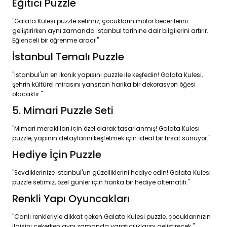
Eğitici Puzzle
"Galata Kulesi puzzle setimiz, çocukların motor becerilerini
geliştirirken aynı zamanda İstanbul tarihine dair bilgilerini artırır.
Eğlenceli bir öğrenme aracı!"
İstanbul Temalı Puzzle
"İstanbul'un en ikonik yapısını puzzle ile keşfedin! Galata Kulesi,
şehrin kültürel mirasını yansıtan harika bir dekorasyon öğesi
olacaktır."
5. Mimari Puzzle Seti
"Mimari meraklıları için özel olarak tasarlanmış! Galata Kulesi
puzzle, yapının detaylarını keşfetmek için ideal bir fırsat sunuyor."
Hediye İçin Puzzle
"Sevdiklerinize İstanbul'un güzelliklerini hediye edin! Galata Kulesi
puzzle setimiz, özel günler için harika bir hediye alternatifi."
Renkli Yapı Oyuncakları
"Canlı renkleriyle dikkat çeken Galata Kulesi puzzle, çocuklarınızın
ilgisini çekerken aynı zamanda yaratıcılıklarını geliştirecek."