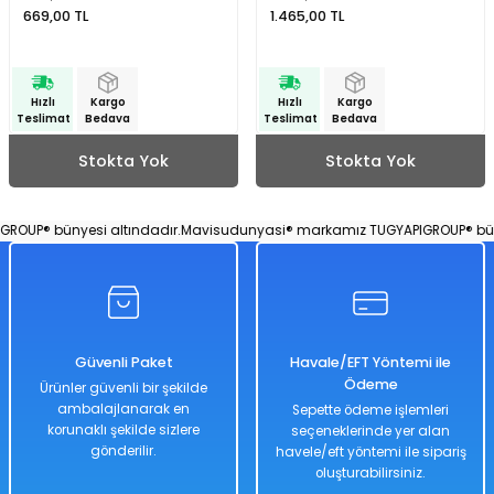
669,00 TL
1.465,00 TL
Hızlı
Kargo
Hızlı
Kargo
Teslimat
Bedava
Teslimat
Bedava
Stokta Yok
Stokta Yok
UP® bünyesi altındadır.
Mavisudunyasi® markamız TUGYAPIGROUP® bünye
Güvenli Paket
Havale/EFT Yöntemi ile
Ödeme
Ürünler güvenli bir şekilde
ambalajlanarak en
Sepette ödeme işlemleri
korunaklı şekilde sizlere
seçeneklerinde yer alan
gönderilir.
havele/eft yöntemi ile sipariş
oluşturabilirsiniz.