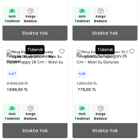
Hızlı
Kargo
Hızlı
Kargo
Teslimat
Bedava
Teslimat
Bedava
Stokta Yok
Stokta Yok
Tükendi
Tükendi
Peluş Siyah-Beyaz Husky
Peluş Kakadu Papağanı 35
Köpek Floppy 28 Cm - Mavi Su
Cm - Mavi Su Dünyası
Dünyası
%47
%38
3.000,00 TL
1.250,00 TL
1.599,00 TL
779,00 TL
Hızlı
Kargo
Hızlı
Kargo
Teslimat
Bedava
Teslimat
Bedava
Stokta Yok
Stokta Yok