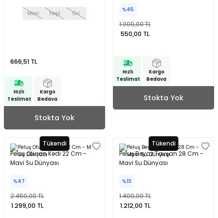
%45
Mavi
Yeşil
Gri
1.000,00 TL
550,00 TL
666,51 TL
Hızlı
Kargo
Teslimat
Bedava
Hızlı
Kargo
Stokta Yok
Teslimat
Bedava
Stokta Yok
Tükendi
Tükendi
Peluş Oturan Kedi 22 Cm -
Peluş Beyaz Tavşan 28 Cm -
Mavi Su Dünyası
Mavi Su Dünyası
%47
%13
2.450,00 TL
1.400,00 TL
1.299,00 TL
1.212,00 TL