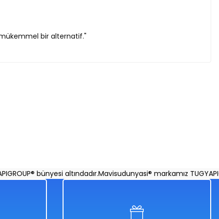
 mükemmel bir alternatif."
e Puzzle 100 Parça
Z Takımı Puzzle 100 Parça
OUP® bünyesi altındadır.
Mavisudunyasi® markamız TUGYAPIGROU
50
%50