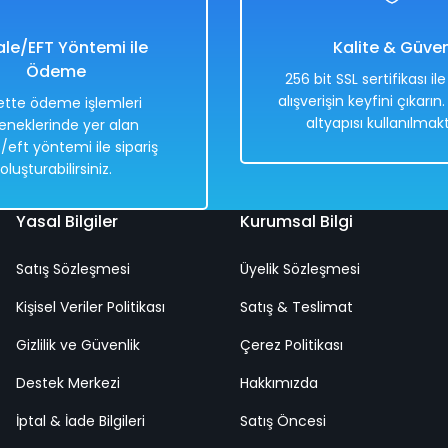
1.400,00 TL
85
699,00 TL
42
le/EFT Yöntemi ile
Kalite & Güve
Ödeme
256 bit SSL sertifikası il
alışverişin keyfini çıkarın
tte ödeme işlemleri
altyapısı kullanılmakt
eneklerinde yer alan
Hızlı
Kargo
Hızlı
/eft yöntemi ile sipariş
Teslimat
Bedava
Tesli
oluşturabilirsiniz.
Yasal Bilgiler
Kurumsal Bilgi
Satış Sözleşmesi
Üyelik Sözleşmesi
 Frame Puzzle 35 Parça
Fun Fun Puzzle 128 Parça
Kişisel Veriler Politikası
Satış & Teslimat
Gizlilik ve Güvenlik
Çerez Politikası
%50
TL
Destek Merkezi
Hakkımızda
948,00 TL
TL
474,00 TL
İptal & İade Bilgileri
Satış Öncesi