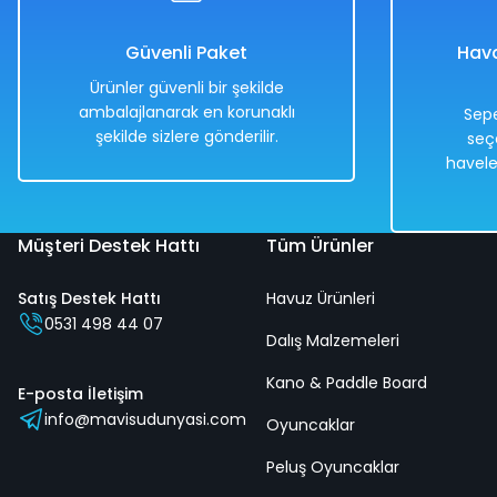
858,00 TL
858,00 TL
429,00 TL
429,00 TL
Güvenli Paket
Hava
Ürünler güvenli bir şekilde
ambalajlanarak en korunaklı
Sepe
şekilde sizlere gönderilir.
seç
Hızlı
Hızlı
havele
Teslimat
Teslimat
Müşteri Destek Hattı
Tüm Ürünler
Satış Destek Hattı
Havuz Ürünleri
Türkiye Haritası Frame Puzzle 35 Parça
Z Takımı
0531 498 44 07
Dalış Malzemeleri
Kano & Paddle Board
%50
%50
E-posta İletişim
info@mavisudunyasi.com
398,00 TL
Oyuncaklar
398,00 
199,00 TL
199,00 
Peluş Oyuncaklar