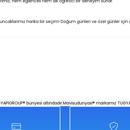
erimiz, hem eğlenceli hem de öğretici bir deneyim sunar."
oyuncaklarımız harika bir seçim! Doğum günleri ve özel günler için
Ürün hakkında henüz soru sorulmamış.
Bu ürüne ilk yorumu siz yapın!
Yorum Yaz
Soru Sor
uzzle 200 Parça
Niloya Puzzle 60 Parça
Tru
GROUP® bünyesi altındadır.
Mavisudunyasi® markamız TUGYAPIGR
%50
%