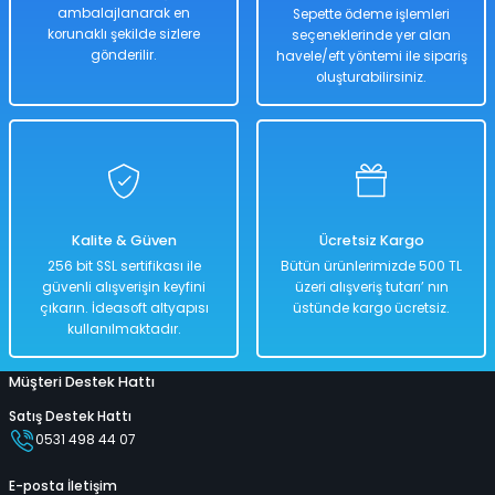
ambalajlanarak en
Sepette ödeme işlemleri
korunaklı şekilde sizlere
seçeneklerinde yer alan
Hızlı
Kargo
Teslimat
Bedava
gönderilir.
havele/eft yöntemi ile sipariş
oluşturabilirsiniz.
Sepete Ekle
Çantalı Kelime Oyunu Kelime Dağarcını Geliştir
Kalite & Güven
Ücretsiz Kargo
%50
256 bit SSL sertifikası ile
Bütün ürünlerimizde 500 TL
1.018,00 TL
güvenli alışverişin keyfini
üzeri alışveriş tutarı’ nın
509,00 TL
çıkarın. İdeasoft altyapısı
üstünde kargo ücretsiz.
kullanılmaktadır.
Müşteri Destek Hattı
Hızlı
Kargo
Teslimat
Bedava
Satış Destek Hattı
0531 498 44 07
Sepete Ekle
E-posta İletişim