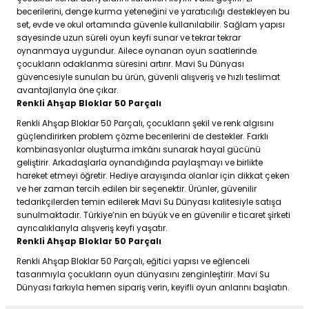
becerilerini, denge kurma yeteneğini ve yaratıcılığı destekleyen bu
set, evde ve okul ortamında güvenle kullanılabilir. Sağlam yapısı
sayesinde uzun süreli oyun keyfi sunar ve tekrar tekrar
oynanmaya uygundur. Ailece oynanan oyun saatlerinde
çocukların odaklanma süresini artırır. Mavi Su Dünyası
güvencesiyle sunulan bu ürün, güvenli alışveriş ve hızlı teslimat
avantajlarıyla öne çıkar.
Renkli Ahşap Bloklar 50 Parçalı
Renkli Ahşap Bloklar 50 Parçalı, çocukların şekil ve renk algısını
güçlendirirken problem çözme becerilerini de destekler. Farklı
kombinasyonlar oluşturma imkânı sunarak hayal gücünü
geliştirir. Arkadaşlarla oynandığında paylaşmayı ve birlikte
hareket etmeyi öğretir. Hediye arayışında olanlar için dikkat çeken
ve her zaman tercih edilen bir seçenektir. Ürünler, güvenilir
tedarikçilerden temin edilerek Mavi Su Dünyası kalitesiyle satışa
sunulmaktadır. Türkiye’nin en büyük ve en güvenilir e ticaret şirketi
ayrıcalıklarıyla alışveriş keyfi yaşatır.
Renkli Ahşap Bloklar 50 Parçalı
Renkli Ahşap Bloklar 50 Parçalı, eğitici yapısı ve eğlenceli
tasarımıyla çocukların oyun dünyasını zenginleştirir. Mavi Su
Dünyası farkıyla hemen sipariş verin, keyifli oyun anlarını başlatın.