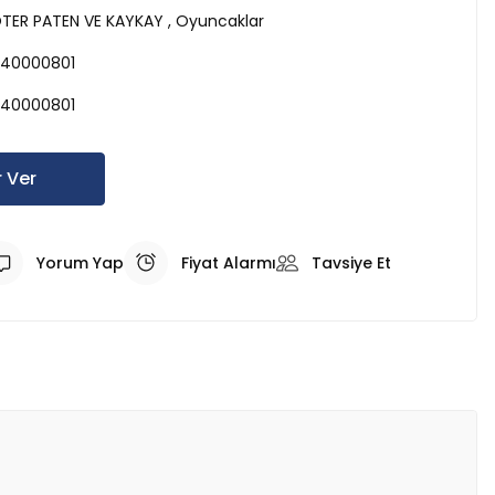
ER PATEN VE KAYKAY
,
Oyuncaklar
40000801
40000801
 Ver
Yorum Yap
Fiyat Alarmı
Tavsiye Et