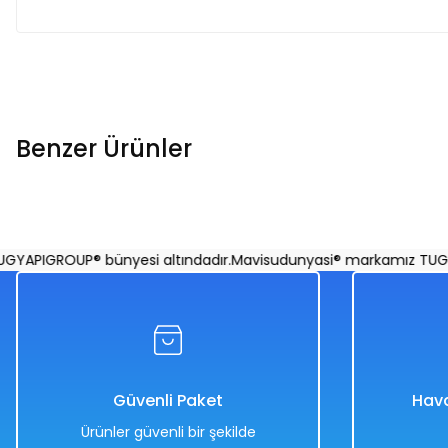
Benzer Ürünler
3+ Yaş Pro Scooter Turuncu Işıklı 50 Kg Taşıma Kapasiteli
PIGROUP® bünyesi altındadır.
Mavisudunyasi® markamız TUGYAPI
%50
3.658,00 TL
1.829,00 TL
Güvenli Paket
Hava
Ürünler güvenli bir şekilde