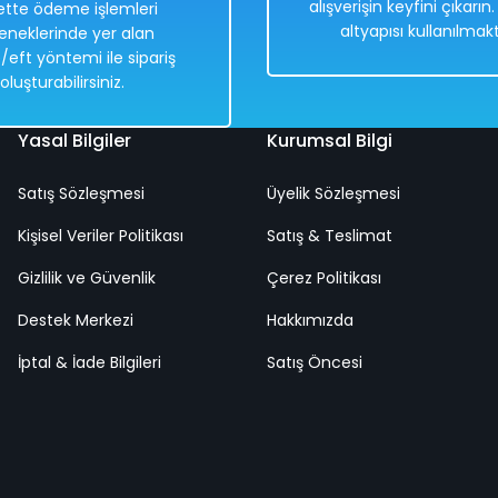
alışverişin keyfini çıkarın
tte ödeme işlemleri
altyapısı kullanılmakt
eneklerinde yer alan
Hızlı
Kargo
/eft yöntemi ile sipariş
Teslimat
Bedava
oluşturabilirsiniz.
Yasal Bilgiler
Kurumsal Bilgi
Satış Sözleşmesi
Üyelik Sözleşmesi
3+ Yaş Pro Scooter Açık Pembe Işıklı 50 Kg Taşıma Kapasiteli
Kişisel Veriler Politikası
Satış & Teslimat
Gizlilik ve Güvenlik
Çerez Politikası
%50
Destek Merkezi
3.658,00 TL
Hakkımızda
1.829,00 TL
İptal & İade Bilgileri
Satış Öncesi
Hızlı
Kargo
Teslimat
Bedava