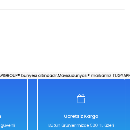
li
OUP® bünyesi altındadır.
Mavisudunyasi® markamız TUGYAPIGROU
n
Ücretsiz Kargo
e güvenli
Bütün ürünlerimizde 500 TL üzeri