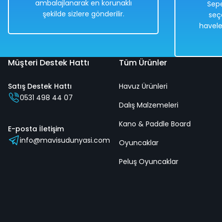
ambalajlanarak en korunaklı
Sepe
şekilde sizlere gönderilir.
seç
Hızlı
Kargo
havele
Teslimat
Bedava
Müşteri Destek Hattı
Tüm Ürünler
Satış Destek Hattı
Havuz Ürünleri
3+ Yaş Pro Scooter Sarı Işıklı 50 Kg Taşıma Kapasiteli
0531 498 44 07
Dalış Malzemeleri
Kano & Paddle Board
%50
E-posta İletişim
info@mavisudunyasi.com
3.658,00 TL
Oyuncaklar
1.829,00 TL
Peluş Oyuncaklar
Hızlı
Kargo
Teslimat
Bedava