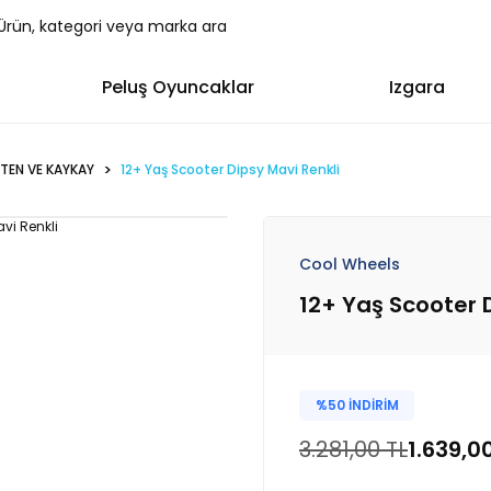
Peluş Oyuncaklar
Izgara
TEN VE KAYKAY
12+ Yaş Scooter Dipsy Mavi Renkli
Cool Wheels
12+ Yaş Scooter 
%50 İNDİRİM
3.281,00 TL
1.639,0