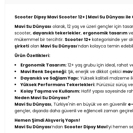
Scooter Dipsy Mavi Scooter 12+ | Mavi Su Dünyası ile
Mavi Su Dünyası
olarak, 12 yaş ve üzeri gençler için tas
scooter,
dayanıklı tekerlekler
,
ergonomik tasarım
v
mükemmel bir tercihtir.
Scooter 12+
kategorisinde yer a
şirketi
olan
Mavi Su Dünyası
’ndan kolayca temin edebili
Ürün Özellikleri:
Ergonomik Tasarım:
12+ yaş grubu için ideal, rahat 
Mavi Renk Seçeneği:
Şık, enerjik ve dikkat çekici
mavi
Dayanıklı ve Sağlam Yapı:
Yüksek kaliteli malzeme ile
Yüksek Performans Tekerlekleri:
Pürüzsüz sürüş ve
Kolay Taşıma ve Kullanım:
Hafif yapısı sayesinde ra
Neden Mavi Su Dünyası?
Mavi Su Dünyası
, Türkiye'nin en büyük ve en güvenilir
e-
gençler, dışarıda daha güvenli ve eğlenceli zaman geçirebi
Hemen Şimdi Alışveriş Yapın!
Mavi Su Dünyası
’ndan
Scooter Dipsy Mavi
’yi hemen se