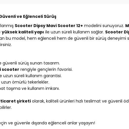
 Güvenli ve Eğlenceli Sürüş
arlanmış
Scooter Dipsy Mavi Scooter 12+
modelini sunuyoruz.
M
e
yüksek kaliteli yapı
ile uzun süreli kullanım sağlar.
Scooter Di
lan bu model, hem eğlenceli hem de güvenli bir sürüş deneyimi su
rsiniz.
ve güvenli sürüş sunan tasarım.
 scooter
rengiyle gençlerin favorisi.
 uzun süreli kullanım garantisi.
 uzun ömürlü tekerlekler.
hat taşıma ve kullanım imkanı.
ticaret şirketi
olarak, kaliteli ürünleri hızlı teslimat ve güvenl
lirler.
çin ve güvenle dışarıda eğlenceli anlar yaşayın!