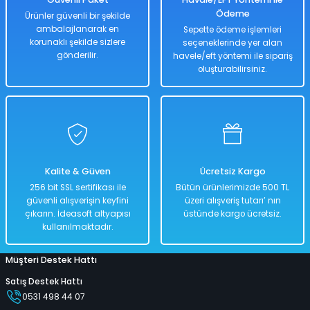
Ödeme
Ürünler güvenli bir şekilde
ambalajlanarak en
Sepette ödeme işlemleri
korunaklı şekilde sizlere
seçeneklerinde yer alan
gönderilir.
havele/eft yöntemi ile sipariş
oluşturabilirsiniz.
Kalite & Güven
Ücretsiz Kargo
256 bit SSL sertifikası ile
Bütün ürünlerimizde 500 TL
güvenli alışverişin keyfini
üzeri alışveriş tutarı’ nın
çıkarın. İdeasoft altyapısı
üstünde kargo ücretsiz.
kullanılmaktadır.
Müşteri Destek Hattı
Satış Destek Hattı
0531 498 44 07