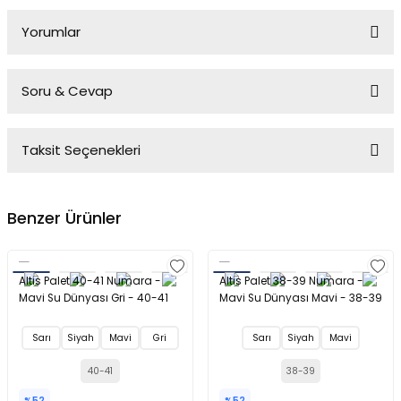
Yorumlar
Soru & Cevap
Bu ürüne ilk yorumu siz yapın!
Taksit Seçenekleri
Yorum Yaz
Ürün hakkında henüz soru sorulmamış.
Benzer Ürünler
Soru Sor
Altis Palet 40-41 Numara -
Altis Palet 38-39 Numara -
Mavi Su Dünyası Gri - 40-41
Mavi Su Dünyası Mavi - 38-39
Sarı
Siyah
Mavi
Gri
Sarı
Siyah
Mavi
40-41
38-39
%52
%52