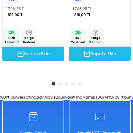
1.706,25 TL
1.706,25 TL
819,00 TL
819,00 TL
Hızlı
Kargo
Hızlı
Kargo
Teslimat
Bedava
Teslimat
Bedava
Sepete Ekle
Sepete Ekle
® bünyesi altındadır.
Mavisudunyasi® markamız TUGYAPIGROUP® bünyesi
Güvenli Paket
Havale/EFT Yöntemi ile