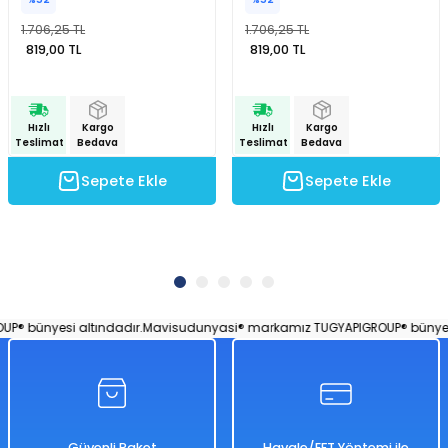
1.706,25 TL
1.706,25 TL
819,00 TL
819,00 TL
Hızlı
Kargo
Hızlı
Kargo
Teslimat
Bedava
Teslimat
Bedava
Sepete Ekle
Sepete Ekle
 bünyesi altındadır.
Mavisudunyasi® markamız TUGYAPIGROUP® bünyesi 
Güvenli Paket
Havale/EFT Yöntemi ile