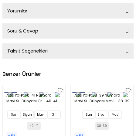
Yorumlar
Soru & Cevap
Bu ürüne ilk yorumu siz yapın!
Taksit Seçenekleri
Yorum Yaz
Ürün hakkında henüz soru sorulmamış.
Benzer Ürünler
Soru Sor
Altis Palet 40-41 Numara -
Altis Palet 38-39 Numara -
Mavi Su Dünyası Gri - 40-41
Mavi Su Dünyası Mavi - 38-39
Sarı
Siyah
Mavi
Gri
Sarı
Siyah
Mavi
40-41
38-39
%52
%52