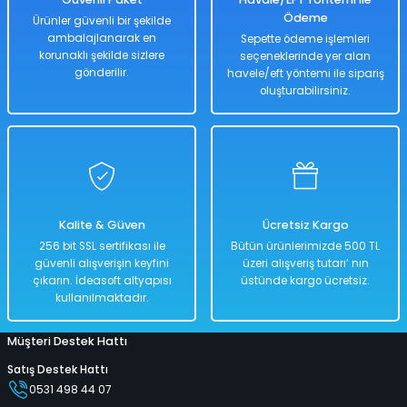
Ödeme
Ürünler güvenli bir şekilde
ambalajlanarak en
Sepette ödeme işlemleri
korunaklı şekilde sizlere
seçeneklerinde yer alan
gönderilir.
havele/eft yöntemi ile sipariş
oluşturabilirsiniz.
Kalite & Güven
Ücretsiz Kargo
256 bit SSL sertifikası ile
Bütün ürünlerimizde 500 TL
güvenli alışverişin keyfini
üzeri alışveriş tutarı’ nın
çıkarın. İdeasoft altyapısı
üstünde kargo ücretsiz.
kullanılmaktadır.
Müşteri Destek Hattı
Satış Destek Hattı
0531 498 44 07