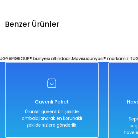
Benzer Ürünler
Uzaktan Kumandalı Desenli Yarış Arabası 1:16 Ölçekli 25 Cm
APIGROUP® bünyesi altındadır.
Mavisudunyasi® markamız TUGYAPI
Mavi
Sarı
BEYAZ
Kırmızı
%50
Güvenli Paket
Hava
1.998,00 TL
Ürünler güvenli bir şekilde
999,00 TL
ambalajlanarak en korunaklı
Sepe
şekilde sizlere gönderilir.
seç
havele