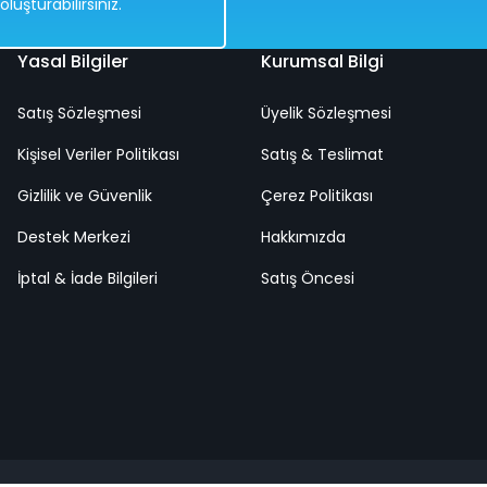
oluşturabilirsiniz.
Yasal Bilgiler
Kurumsal Bilgi
Satış Sözleşmesi
Üyelik Sözleşmesi
Kişisel Veriler Politikası
Satış & Teslimat
lı | Işıklı Buhar Atan | 360 Derece Dönebilen Akrobat Araba
Gizlilik ve Güvenlik
Çerez Politikası
Destek Merkezi
Hakkımızda
İptal & İade Bilgileri
Satış Öncesi