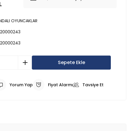
L
NDALI OYUNCAKLAR
20000243
20000243
Sepete Ekle
Yorum Yap
Fiyat Alarmı
Tavsiye Et