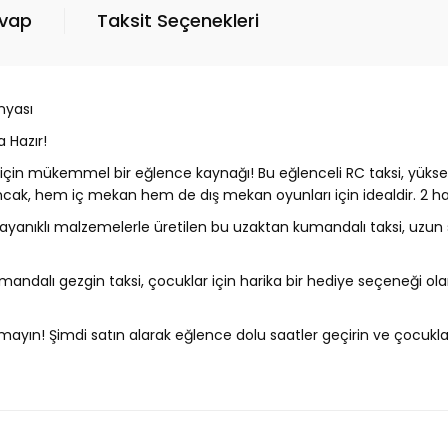
evap
Taksit Seçenekleri
nyası
 Hazır!
in mükemmel bir eğlence kaynağı! Bu eğlenceli RC taksi, yüksek h
ak, hem iç mekan hem de dış mekan oyunları için idealdir. 2 hareke
dayanıklı malzemelerle üretilen bu uzaktan kumandalı taksi, uzun s
mandalı gezgin taksi, çocuklar için harika bir hediye seçeneği ol
ırmayın! Şimdi satın alarak eğlence dolu saatler geçirin ve çocukl