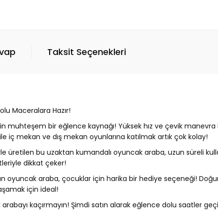
evap
Taksit Seçenekleri
olu Maceralara Hazır!
çin muhteşem bir eğlence kaynağı! Yüksek hız ve çevik manevra kabi
e iç mekan ve dış mekan oyunlarına katılmak artık çok kolay!
le üretilen bu uzaktan kumandalı oyuncak araba, uzun süreli kullan
leriyle dikkat çeker!
 oyuncak araba, çocuklar için harika bir hediye seçeneği! Doğum
şamak için ideal!
ak arabayı kaçırmayın! Şimdi satın alarak eğlence dolu saatler geçi