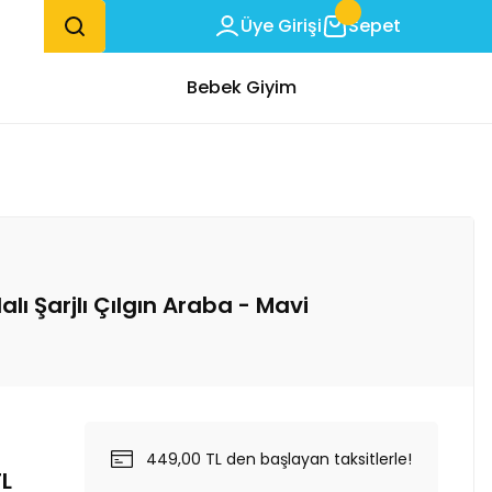
Üye Girişi
Sepet
Bebek Giyim
ı Şarjlı Çılgın Araba - Mavi
449,00 TL den başlayan taksitlerle!
TL