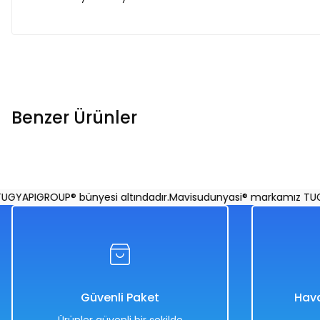
Benzer Ürünler
Uzaktan Kumandalı Desenli Yarış Arabası 1:16 Ölçekli 25 Cm
APIGROUP® bünyesi altındadır.
Mavisudunyasi® markamız TUGYAP
Mavi
Sarı
BEYAZ
Kırmızı
%50
Güvenli Paket
Hava
1.998,00 TL