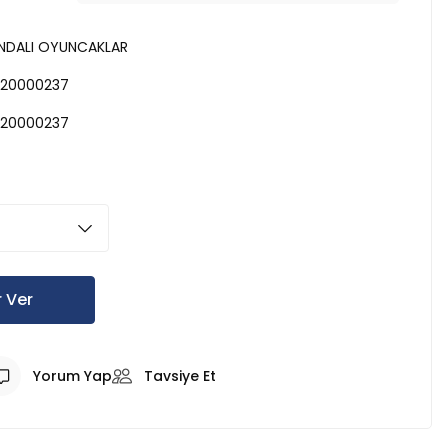
NDALI OYUNCAKLAR
20000237
20000237
 Ver
Yorum Yap
Tavsiye Et