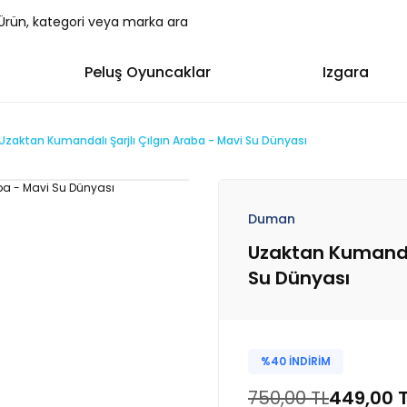
Peluş Oyuncaklar
Izgara
Uzaktan Kumandalı Şarjlı Çılgın Araba - Mavi Su Dünyası
Duman
Uzaktan Kumandal
Su Dünyası
%40 İNDİRİM
750,00 TL
449,00 