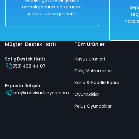
Ürünler güvenli bir şekilde
999,00 TL
ambalajlanarak en korunaklı
Sepe
şekilde sizlere gönderilir.
seç
havele
Hızlı
Kargo
Teslimat
Bedava
Müşteri Destek Hattı
Tüm Ürünler
Satış Destek Hattı
Havuz Ürünleri
0531 498 44 07
Dalış Malzemeleri
Uzaktan Kumandalı Karışık Renk Full Fonksiyon | 2.4 Ghz Şarj
Kano & Paddle Board
E-posta İletişim
info@mavisudunyasi.com
Oyuncaklar
%50
Peluş Oyuncaklar
2.678,00 TL
1.339,00 TL