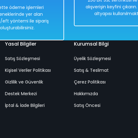
256 bit SSL sertifikası il
alışverişin keyfini çıkarın
tte ödeme işlemleri
altyapısı kullanılmakt
eneklerinde yer alan
/eft yöntemi ile sipariş
oluşturabilirsiniz.
Yasal Bilgiler
Kurumsal Bilgi
Satış Sözleşmesi
Üyelik Sözleşmesi
Kişisel Veriler Politikası
Satış & Teslimat
lı | Işıklı Buhar Atan | 360 Derece Dönebilen Akrobat Araba
Gizlilik ve Güvenlik
Çerez Politikası
Destek Merkezi
Hakkımızda
İptal & İade Bilgileri
Satış Öncesi