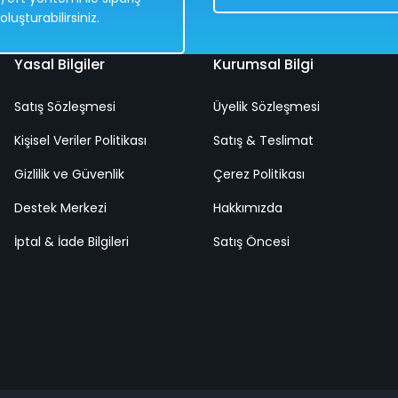
oluşturabilirsiniz.
Yasal Bilgiler
Kurumsal Bilgi
Satış Sözleşmesi
Üyelik Sözleşmesi
ızı Renkli 25 Cm
1969 Cadillac Eldorado Biarritz 1:18 
Kişisel Veriler Politikası
Satış & Teslimat
Gizlilik ve Güvenlik
Çerez Politikası
%50
Destek Merkezi
8.838,00 TL
Hakkımızda
4.419,00 TL
İptal & İade Bilgileri
Satış Öncesi
Hızlı
Kargo
Teslimat
Bedava