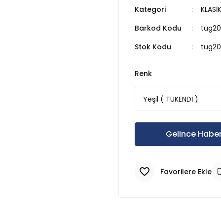
Kategori
KLASİ
Barkod Kodu
tug201
Stok Kodu
tug20
Renk
Gelince Haber