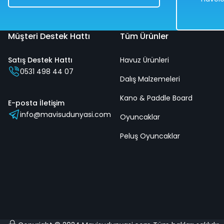
Müşteri Destek Hattı
Tüm Ürünler
Satış Destek Hattı
Havuz Ürünleri
1967 Chevrolet Camaro SS 396 1:18 Ölçekli Klasik Araba Kırm
0531 498 44 07
Dalış Malzemeleri
Kano & Paddle Board
%50
E-posta İletişim
info@mavisudunyasi.com
8.838,00 TL
Oyuncaklar
4.419,00 TL
Peluş Oyuncaklar
Hızlı
Kargo
Teslimat
Bedava