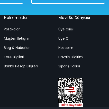
Hakkımızda
Mavi Su Dünyası
Politikalar
Üye Girişi
Ölçekli Klasik Araba Pembe Renkli 30 Cm
Müşteri İletişim
Üye Ol
Blog & Haberler
Hesabım
KVKK Bilgileri
Havale Bildirim
Banka Hesap Bilgileri
Sipariş Takibi