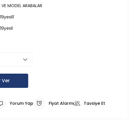
K VE MODEL ARABALAR
9yesil1
19yesil
 Ver
Yorum Yap
Fiyat Alarmı
Tavsiye Et