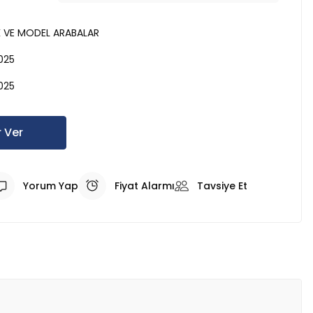
K VE MODEL ARABALAR
025
025
 Ver
Yorum Yap
Fiyat Alarmı
Tavsiye Et