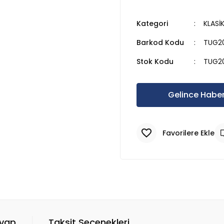
Kategori
KLASİ
Barkod Kodu
TUG2
Stok Kodu
TUG2
Gelince Haber
evap
Taksit Seçenekleri