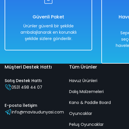
8.838,00 TL
4.419,00 TL
Güvenli Paket
Hava
Ürünler güvenli bir şekilde
ambalajlanarak en korunaklı
Sepe
şekilde sizlere gönderilir.
seç
Hızlı
Kargo
havele
Teslimat
Bedava
Müşteri Destek Hattı
Tüm Ürünler
Satış Destek Hattı
Havuz Ürünleri
1967 Chevrolet Camaro SS 396 1:18 Ölçekli Klasik Araba Kırm
0531 498 44 07
Dalış Malzemeleri
Kano & Paddle Board
%50
E-posta İletişim
info@mavisudunyasi.com
8.838,00 TL
Oyuncaklar
4.419,00 TL
Peluş Oyuncaklar