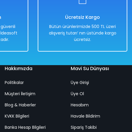
n
Ücretsiz Kargo
e güvenli
Bütün ürünlerimizde 500 TL üzeri
. İdeasoft
alışveriş tutarı’ nın üstünde kargo
adır.
ücretsiz.
Hakkımızda
Mavi Su Dünyası
Politikalar
Üye Girişi
Ölçekli Klasik Araba Pembe Renkli 30 Cm
Müşteri İletişim
Üye Ol
Blog & Haberler
Hesabım
KVKK Bilgileri
Havale Bildirim
Banka Hesap Bilgileri
Sipariş Takibi