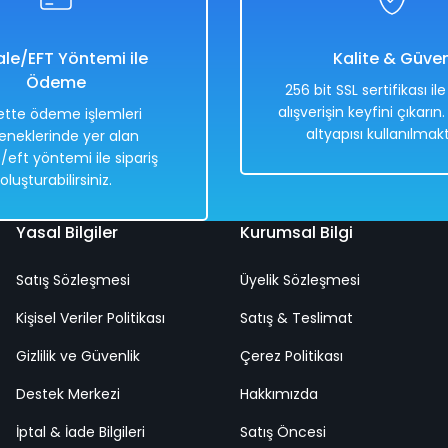
8.838,00 TL
4.419,00 TL
le/EFT Yöntemi ile
Kalite & Güve
Ödeme
256 bit SSL sertifikası il
alışverişin keyfini çıkarın
tte ödeme işlemleri
altyapısı kullanılmakt
eneklerinde yer alan
Hızlı
Kargo
/eft yöntemi ile sipariş
Teslimat
Bedava
oluşturabilirsiniz.
Yasal Bilgiler
Kurumsal Bilgi
Satış Sözleşmesi
Üyelik Sözleşmesi
ızı Renkli 25 Cm
1969 Cadillac Eldorado Biarritz 1:18 
Kişisel Veriler Politikası
Satış & Teslimat
Gizlilik ve Güvenlik
Çerez Politikası
%50
Destek Merkezi
8.838,00 TL
Hakkımızda
4.419,00 TL
İptal & İade Bilgileri
Satış Öncesi