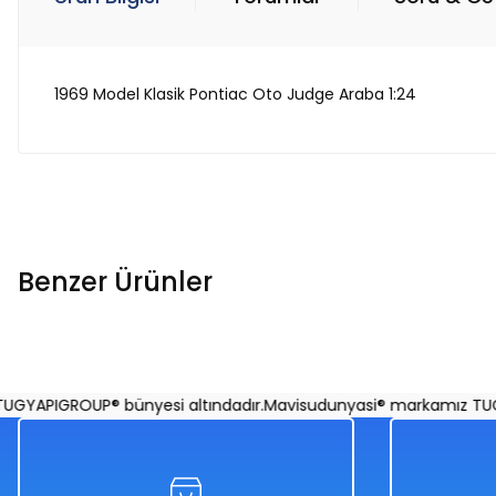
1969 Model Klasik Pontiac Oto Judge Araba 1:24
Benzer Ürünler
1962 Chevrolet Bel Air 1:18 Ölçekli Klasik Araba Turkuaz Ren
YAPIGROUP® bünyesi altındadır.
Mavisudunyasi® markamız TUGYA
%50